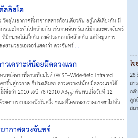
คัลลิสโต
 วัตถุในอวกาศที่มาจากสสารก้อนเดียวกัน อยู่ใกล้เคียงกัน มี
มีลักษณะโดยทั่วไปคล้ายกัน เช่นดวงจันทร์แกนีมีดและดวงจันทร์
ที่มีขนาดไล่เลี่ยกัน องค์ประกอบก็คล้ายกัน แต่ข้อมูลการ
ะยานวอยเอเจอร์แสดงว่า ดวงจันทร์
...
ดาวเคราะห์น้อยมืดดวงแรก
โซย
28 
เดือนหลังจากที่ดาวเทียมไวส์ (WISE--Wide-field Infrared
สาร
ซาขึ้นสู่อวกาศ ก็ประเดิมพบดาวเคราะห์น้อยมืดดวงแรกได้
กลับ
้มีชื่อว่า 2010 เอบี 78 (2010 AB
) ค้นพบเมื่อวันที่ 12
78
ลูก
วยคาบรอบละหนึ่งวันครึ่ง ขณะที่โคจรจะกวาดสายตาไปทั่ว
สถา
รยากาศดวงจันทร์