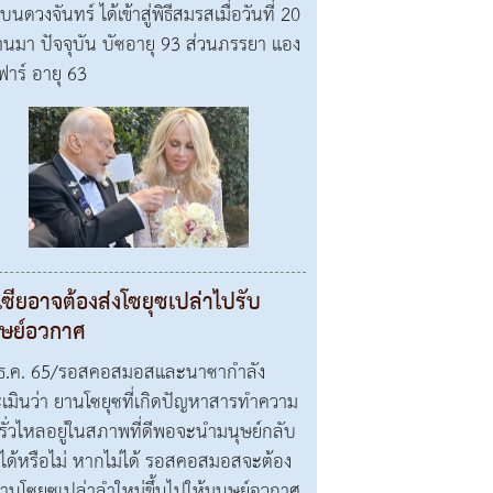
บนดวงจันทร์ ได้เข้าสู่พิธีสมรสเมื่อวันที่ 20
ผ่านมา ปัจจุบัน บัซอายุ 93 ส่วนภรรยา แอง
ฟาร์ อายุ 63
เซียอาจต้องส่งโซยุซเปล่าไปรับ
ุษย์อวกาศ
ธ.ค. 65/รอสคอสมอสและนาซากำลัง
เมินว่า ยานโซยุซที่เกิดปัญหาสารทำความ
นรั่วไหลอยู่ในสภาพที่ดีพอจะนำมนุษย์กลับ
ได้หรือไม่ หากไม่ได้ รอสคอสมอสจะต้อง
ยานโซยุซเปล่าลำใหม่ขึ้นไปให้มนุษย์อวกาศ