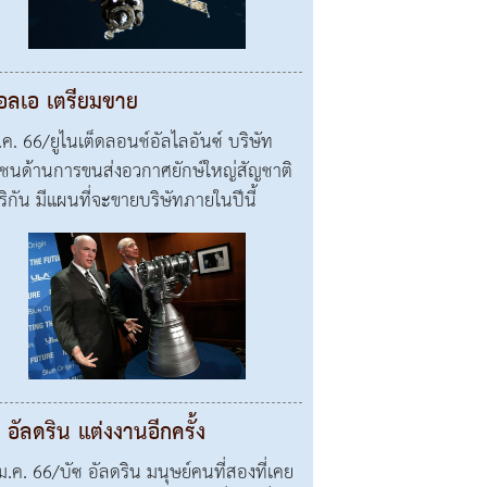
แอลเอ เตรียมขาย
ี.ค. 66/ยูไนเต็ดลอนช์อัลไลอันซ์ บริษัท
ชนด้านการขนส่งอวกาศยักษ์ใหญ่สัญชาติ
ริกัน มีแผนที่จะขายบริษัทภายในปีนี้
 อัลดริน แต่งงานอีกครั้ง
ม.ค. 66/บัซ อัลดริน มนุษย์คนที่สองที่เคย