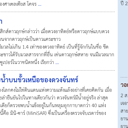
ปี 
0 องศาเซลเซียส โคจร
...
า
ิสิกส์ดาวฤกษ์กล่าวว่า เมื่อดวงอาทิตย์หรือดาวฤกษ์แบบดวง
ปลี่ยนจากดาวฤกษ์เป็นดาวแคระขาว
ไม่เกิน 1.4 เท่าของดวงอาทิตย์ เป็นที่รู้จักกันในชื่อ ขีด
ะขาวได้รับมวลสารจากที่อื่น เช่นดาวฤกษ์สหาย จนมีมวลมาก
ซูเปอร์โนวาชนิดหนึ่ง เรียกว่า
...
้ำบนขั้วเหนือของดวงจันทร์
วอ
องโลกคงไม่ใช่ดินแดนแห่งความแห้งแล้งอย่างที่เคยคิดกัน เมื่อ
2 ส
ยืนยันไปในทางเดียวกันว่า ดวงจันทร์มีน้ำอยู่จริง ล่าสุด
เจอ
ดียก็ตรวจพบน้ำแข็งอยู่ในก้นหลุมอุกกาบาตกว่า 40 แห่ง
สาย
นี้คือ มินิ-ซาร์ (MiniSAR) ซึ่งเป็นเครื่องตรวจจับเรดาร์ของ
ยาน
ยาน