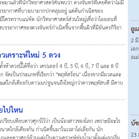
าแล้วที่นักวิทยาศาสตร์ค้นพบว่า ดวงจันทร์ที่เคยคิดว่าไม่มี
บรรยากาศที่บางเบามากปกคลุมอยู่ แต่ต้นกำเนิดของ
มีใครทราบแน่ชัด นักวิทยาศาสตร์ส่วนใหญ่เชื่อว่าไอออนที่
รยากาศของดวงจันทร์กำเนิดขึ้นจากพื้นผิวที่มีอันตรกิริยา
ยู
2 ม
เอก
วเคราะห์ใหม่ 5 ดวง
อเม
งห้าดวงนี้ได้ชื่อว่า เคปเลอร์ 4 บี, 5 บี, 6 บี, 7 บี และ 8 บี
ก จัดเป็นประเภทที่เรียกว่า "พฤหัสร้อน" เนื่องจากมีมวลและ
้งแต่ใกล้เคียงกับดาวเนปจูนจนถึงใหญ่กว่าดาวพฤหัสบดี มีคาบ
ายไปไหน
ปรียบเทียบดาวศุกร์ไว้ว่า เป็นน้องสาวของโลก เพราะมีอะไร
บัซ
ขนาดใกล้เคียงกัน กำเนิดขึ้นมาในเวลาไล่เลี่ยกัน นัก
23 
โลกและดาวศุกร์ล้วนแต่เป็นดาวเคราะห์ชุ่มน้ำมาตั้งแต่แรกเริ่ม