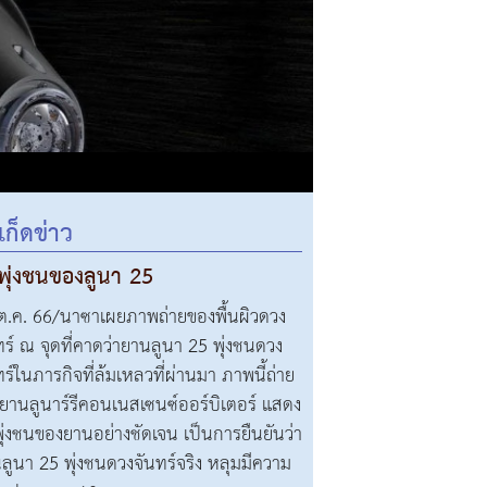
เก็ดข่าว
ดพุ่งชนของลูนา 25
ต.ค. 66/นาซาเผยภาพถ่ายของพื้นผิวดวง
ทร์ ณ จุดที่คาดว่ายานลูนา 25 พุ่งชนดวง
ทร์ในภารกิจที่ล้มเหลวที่ผ่านมา ภาพนี้ถ่าย
ยานลูนาร์รีคอนเนสเซนซ์ออร์บิเตอร์ แสดง
พุ่งชนของยานอย่างชัดเจน เป็นการยืนยันว่า
ลูนา 25 พุ่งชนดวงจันทร์จริง หลุมมีความ