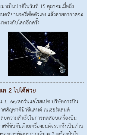
บมาเป็นปกติในวันที่ 15 ตุลาคมเมื่อถึง
นดที่ยานจะรีเซ็ตตัวเอง แล้วสายอากาศจะ
มาตรงกับโลกอีกครั้ง
มเค 2 ไปได้สวย
เม.ย. 66/ดอว์นแอโรสเปซ บริษัทการบิน
าศสัญชาตินิวซีแลนด์-เนเธอร์แลนด์
สบความสำเร็จในการทดสอบเครื่องบิน
าศที่ขับดันด้วยเครื่องยนต์จรวดซึ่งเป็นส่วน
่งของการพัฒนายานเอ็มเค 2 เครื่องบินใน