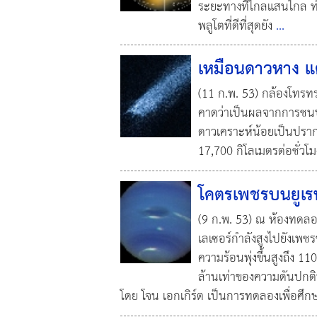
ระยะทางที่ไกลแสนไกล ทำ
พลูโตที่ดีที่สุดยัง
...
เหมือนดาวหาง แต
(11 ก.พ. 53) กล้องโทร
คาดว่าเป็นผลจากการชน
ดาวเคราะห์น้อยเป็นปราก
17,700 กิโลเมตรต่อชั่วโ
โคตรเพชรบนยูเร
(9 ก.พ. 53) ณ ห้องทดลอง
เลเซอร์กำลังสูงไปยังเพชร
ความร้อนพุ่งขึ้นสูงถึง 
ล้านเท่าของความดันปกติ
โดย โจน เอกเกิร์ต เป็นการทดลองเพื่อศึ