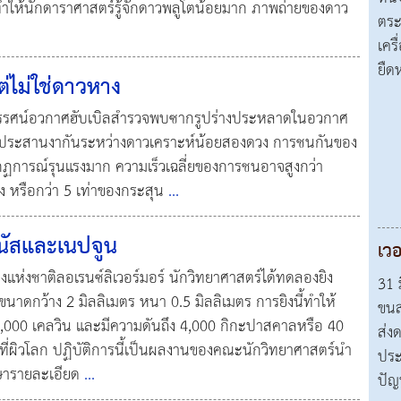
ให้นักดาราศาสตร์รู้จักดาวพลูโตน้อยมาก ภาพถ่ายของดาว
ตระ
เคร
ยืด
่ไม่ใช่ดาวหาง
ทรรศน์อวกาศฮับเบิลสำรวจพบซากรูปร่างประหลาดในอวกาศ
ประสานงากันระหว่างดาวเคราะห์น้อยสองดวง การชนกันของ
ฏการณ์รุนแรงมาก ความเร็วเฉลี่ยของการชนอาจสูงกว่า
มง หรือกว่า 5 เท่าของกระสุน
...
นัสและเนปจูน
เวอ
แห่งชาติลอเรนซ์ลิเวอร์มอร์ นักวิทยาศาสตร์ได้ทดลองยิง
31 ม
ขนาดกว้าง 2 มิลลิเมตร หนา 0.5 มิลลิเมตร การยิงนี้ทำให้
ขนส
110,000 เคลวิน และมีความดันถึง 4,000 กิกะปาสคาลหรือ 40
ส่ง
ที่ผิวโลก ปฏิบัติการนี้เป็นผลงานของคณะนักวิทยาศาสตร์นำ
ประ
กษารายละเอียด
...
ปัญ