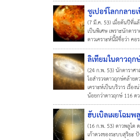
ซูเปอร์โลกกลายเป
(7 มี.ค. 53) เมื่อต้นปีที
เป็นพิเศษ เพราะนักดาราศ
ดาวเคราะห์นี้มีชื่อว่า 
ลิเทียมในดาวฤกษ
(24 ก.พ. 53) นักดาราศา
โอสำรวจดาวฤกษ์คล้ายดวง
เคราะห์เป็นบริวาร เรื่อง
น้อยกว่าดาวฤกษ์ 116 ดวงที
ฮับเบิลเผยโฉมพล
(16 ก.พ. 53) ดาวพลูโต ด
เก้าดวงของระบบสุริยะ ปัจจ