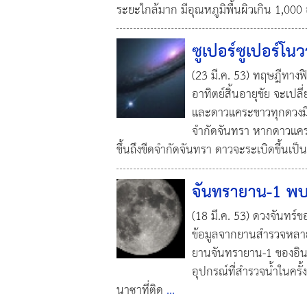
ระยะใกล้มาก มีอุณหภูมิพื้นผิวเกิน 1,00
ซูเปอร์ซูเปอร์โนว
(23 มี.ค. 53) ทฤษฎีทางฟ
อาทิตย์สิ้นอายุขัย จะเ
และดาวแคระขาวทุกดวงมีมวล
จำกัดจันทรา หากดาวแคร
ขึ้นถึงขีดจำกัดจันทรา ดาวจะระเบิดขึ้นเป็น
จันทรายาน-1 พบน
(18 มี.ค. 53) ดวงจันทร์ข
ข้อมูลจากยานสำรวจหลายลำ
ยานจันทรายาน-1 ของอินเ
อุปกรณ์ที่สำรวจน้ำในครั้ง
นาซาที่ติด
...