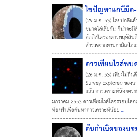
ไขปัญหาแกนีมีด-
(29 ม.ค. 53) โดยปกติแล้ว
ขนาดไล่เลี่ยกัน ก็น่าจะ
คัลลิสโตของดาวพฤหัสบดี 
สำรวจจากยานกาลิเลโอแล
ดาวเทียมไวส์พบ
(26 ม.ค. 53) เพียงไม่ถึง
Survey Explorer) ของนา
แล้ว ดาวเคราะห์น้อยดวงนี
มกราคม 2553 ดาวเทียมไวส์โคจรรอบโลกด้
ท้องฟ้าเพื่อค้นหาดาวเคราะห์น้อย
...
ต้นกำเนิดของบร