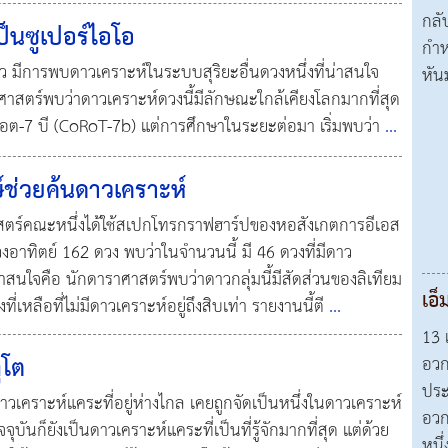
กลั
็นซูเปอร์ไอโอ
กำห
่แล้ว มีการพบดาวเคราะห์ในระบบสุริยะอื่นดวงหนึ่งที่น่าสนใจ
หัน
าสตร์พบว่าดาวเคราะห์ดวงนี้มีลักษณะใกล้เคียงโลกมากที่สุด
คอรอต-7 บี (CoRoT-7b) แต่การศึกษาในระยะต่อมา เริ่มพบว่า
...
์ช่วยค้นดาวเคราะห์
สตร์คณะหนึ่งได้ใช้สเปกโทรกราฟฮาร์ปของหอสังเกตการอีเอส
อาทิตย์ 162 ดวง พบว่าในจำนวนนี้ มี 46 ดวงที่มีดาว
น่าสนใจคือ นักดาราศาสตร์พบว่าดาวกลุ่มนี้มีสัดส่วนของลิเทียม
เอ็
่เหลือที่ไม่มีดาวเคราะห์อยู่ถึงสิบเท่า รายงานนี้ตี
...
13 
ูโต
อวก
ประ
าวเคราะห์แคระที่อยู่ห่างไกล เคยถูกจัดเป็นหนึ่งในดาวเคราะห์
อวก
ุบันก็ยังเป็นดาวเคราะห์แคระที่เป็นที่รู้จักมากที่สุด แต่ด้วย
หนึ