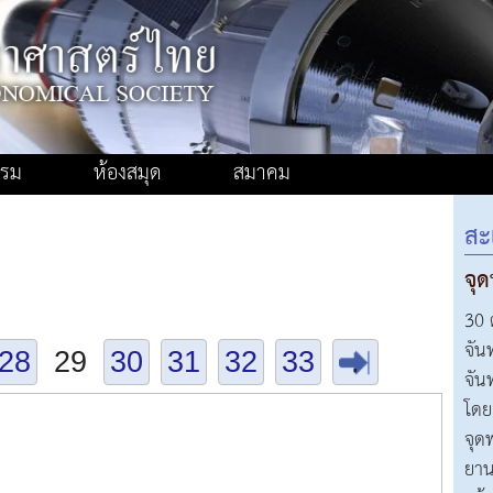
รรม
ห้องสมุด
สมาคม
สะ
จุ
30 
จัน
28
29
30
31
32
33
.
จัน
โดย
จุด
ยาน