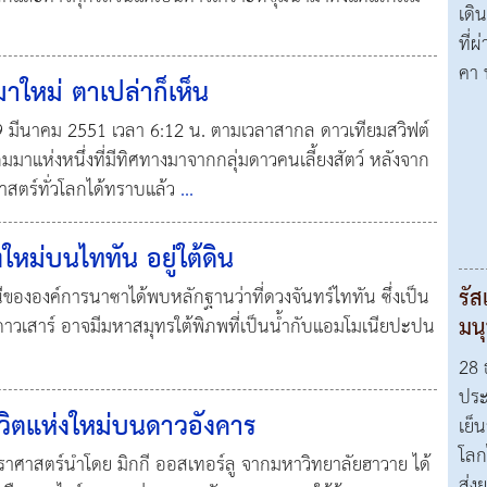
เดิน
ที่
คา 
าใหม่ ตาเปล่าก็เห็น
ี่ 19 มีนาคม 2551 เวลา 6:12 น. ตามเวลาสากล ดาวเทียมสวิฟต์
มาแห่งหนึ่งที่มีทิศทางมาจากกลุ่มดาวคนเลี้ยงสัตว์ หลังจาก
ศาสตร์ทั่วโลกได้ทราบแล้ว
...
หม่บนไททัน อยู่ใต้ดิน
รัส
ีขององค์การนาซาได้พบหลักฐานว่าที่ดวงจันทร์ไททัน ซึ่งเป็น
มน
องดาวเสาร์ อาจมีมหาสมุทรใต้พิภพที่เป็นน้ำกับแอมโมเนียปะปน
28 
ประ
ชีวิตแห่งใหม่บนดาวอังคาร
เย็
โลก
ราศาสตร์นำโดย มิกกี ออสเทอร์ลู จากมหาวิทยาลัยฮาวาย ได้
ส่ง