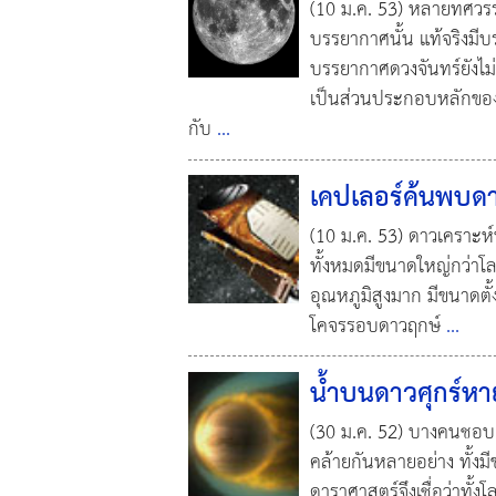
(10 ม.ค. 53) หลายทศวรรษม
บรรยากาศนั้น แท้จริงมี
บรรยากาศดวงจันทร์ยังไม่
เป็นส่วนประกอบหลักของบร
กับ
...
เคปเลอร์ค้นพบดา
(10 ม.ค. 53) ดาวเคราะห์ทั้
ทั้งหมดมีขนาดใหญ่กว่าโล
อุณหภูมิสูงมาก มีขนาดตั
โคจรรอบดาวฤกษ์
...
น้ำบนดาวศุกร์ห
(30 ม.ค. 52) บางคนชอบเ
คล้ายกันหลายอย่าง ทั้งมี
ดาราศาสตร์จึงเชื่อว่าทั้ง