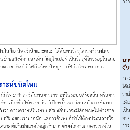
กว้
ทคโนโลยีแคลิฟอร์เนียและคณะ ได้ค้นพบวัตถุไคเปอร์ดวงใหม่
พบในย่านแสงที่ตามองเห็น วัตถุไคเปอร์ เป็นวัตถุที่โคจรอยู่ในแถบ
นา
บดวงอาทิตย์ มีรัศมีวงโคจรใหญ่กว่ารัศมีวงโคจรของดาว
...
จัน
10 
ราะห์ชนิดใหม่
ได้เ
ว่า
538 นักวิทยาศาสตร์ค้นพบดาวเคราะห์ในระบบสุริยะอื่น หรือดาว
เดิ
์ดวงอื่นที่ไม่ใช่ดวงอาทิตย์เป็นครั้งแรก ก่อนหน้าการค้นพบ
เป็
ังว่า ดาวเคราะห์ในระบบสุริยะอื่นน่าจะมีลักษณะไม่ต่างจาก
ดวง
บสุริยะของเรามากนัก แต่การค้นพบก็ทำให้ต้องประหลาดใจ
ว่า
เคราะห์แก๊สมีขนาดใหญ่กว่ามาก ซ้ำยังโคจรรอบดาวฤกษ์ใน