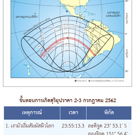
ขั้นตอนการเกิดสุริยุปราคา 2-3 กรกฎาคม 2562
เหตุการณ์
เวลา
พิกัด
1. เงามัวเริ่มสัมผัสผิวโลก
23:55:13.3
ละติจูด 23° 53.1′ S
ลองจิจูด 151° 56.4′