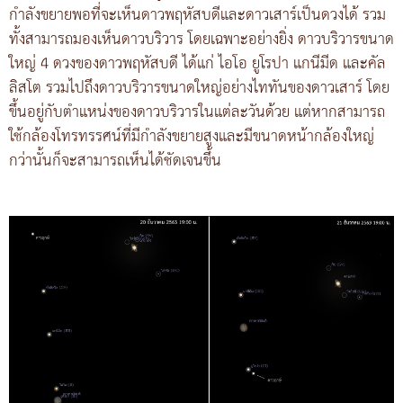
กำลังขยายพอที่จะเห็นดาวพฤหัสบดีและดาวเสาร์เป็นดวงได้ รวม
ทั้งสามารถมองเห็นดาวบริวาร โดยเฉพาะอย่างยิ่ง ดาวบริวารขนาด
ใหญ่ 4 ดวงของดาวพฤหัสบดี ได้แก่ ไอโอ ยูโรปา แกนีมีด และคัล
ลิสโต รวมไปถึงดาวบริวารขนาดใหญ่อย่างไททันของดาวเสาร์ โดย
ขึ้นอยู่กับตำแหน่งของดาวบริวารในแต่ละวันด้วย แต่หากสามารถ
ใช้กล้องโทรทรรศน์ที่มีกำลังขยายสูงและมีขนาดหน้ากล้องใหญ่
กว่านั้นก็จะสามารถเห็นได้ชัดเจนขึ้น