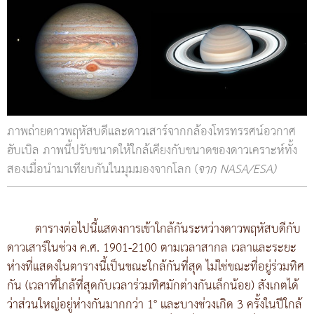
ภาพถ่ายดาวพฤหัสบดีและดาวเสาร์จากกล้องโทรทรรศน์อวกาศ
ฮับเบิล ภาพนี้ปรับขนาดให้ใกล้เคียงกับขนาดของดาวเคราะห์ทั้ง
สองเมื่อนำมาเทียบกันในมุมมองจากโลก (
จาก NASA/ESA)
ตารางต่อไปนี้แสดงการเข้าใกล้กันระหว่างดาวพฤหัสบดีกับ
ดาวเสาร์ในช่วง ค.ศ. 1901-2100 ตามเวลาสากล เวลาและระยะ
ห่างที่แสดงในตารางนี้เป็นขณะใกล้กันที่สุด ไม่ใช่ขณะที่อยู่ร่วมทิศ
กัน (เวลาที่ใกล้ที่สุดกับเวลาร่วมทิศมักต่างกันเล็กน้อย) สังเกตได้
ว่าส่วนใหญ่อยู่ห่างกันมากกว่า 1° และบางช่วงเกิด 3 ครั้งในปีใกล้