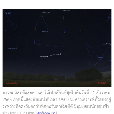
ดาวพฤหัสบดีและดาวเสาร์เข้าใกล้กันที่สุดในคืนวันที่ 21 ธันวาคม
2563 ภาพนี้แสดงตำแหน่งที่เวลา 19:00 น. ดาวเคราะห์ทั้งสองอยู่
ระหว่างทิศตะวันตกกับทิศตะวันตกเฉียงใต้ มีมุมเงยเหนือขอบฟ้า
ประมาณ 15° (
จาก
Stellarium
)