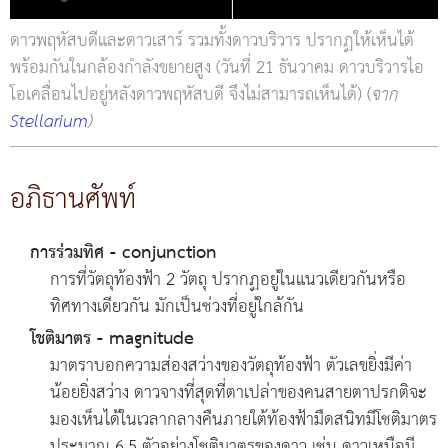
ดาวพฤหัสบดีและดาวเสาร์ รวมทั้งดาวบริวาร ปรากฏให้เห็นได้
พร้อมกันในกล้องกำลังขยายสูง (วันที่ 21 ธันวาคม ดาวบริวารไอ
โอเคลื่อนไปอยู่หลังดาวพฤหัสบดี จึงไม่สามารถเห็นได้) (
จาก
Stellarium
)
อภิธานศัพท์
การร่วมทิศ - conjunction
การที่วัตถุท้องฟ้า 2 วัตถุ ปรากฏอยู่ในแนวเดียวกันหรือ
ทิศทางเดียวกัน มักเป็นช่วงที่อยู่ใกล้กัน
โชติมาตร - magnitude
มาตราบอกความส่องสว่างของวัตถุท้องฟ้า ตัวเลขยิ่งมีค่า
น้อยยิ่งสว่าง ดาวจางที่สุดที่ตาเปล่าของคนสายตาปรกติจะ
มองเห็นได้ในเวลากลางคืนภายใต้ท้องฟ้ามืดสนิทมีโชติมาตร
ประมาณ 6.5 ตัวอย่างโชติมาตรของดาว เช่น ดาวเหนือมี