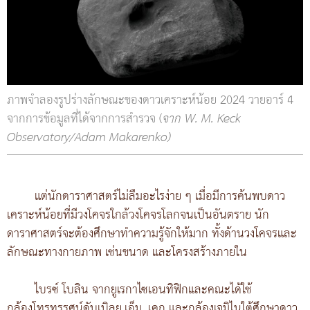
ภาพจำลองรูปร่างลักษณะของดาวเคราะห์น้อย 2024 วายอาร์ 4
จากการข้อมูลที่ได้จากการสำรวจ (
จาก W. M. Keck
Observatory/Adam Makarenko)
แต่นักดาราศาสตร์ไม่ลืมอะไรง่าย ๆ เมื่อมีการค้นพบดาว
เคราะห์น้อยที่มีวงโคจรใกล้วงโคจรโลกจนเป็นอันตราย นัก
ดาราศาสตร์จะต้องศึกษาทำความรู้จักให้มาก ทั้งด้านวงโคจรและ
ลักษณะทางกายภาพ เช่นขนาด และโครงสร้างภายใน
ไบรซ์ โบลิน จากยูเรกาไซเอนทิฟิกและคณะได้ใช้
กล้องโทรทรรศน์ดับเบิลยู.เอ็ม. เคก และกล้องเจมิไนใต้ศึกษาดาว