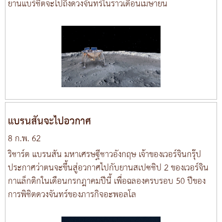
ยานแบร์ชีตจะไปถึงดวงจันทร์ในราวเดือนเมษายน
แบรนสันจะไปอวกาศ
8 ก.พ. 62
ริชาร์ต แบรนสัน มหาเศรษฐีชาวอังกฤษ เจ้าของเวอร์จินกรุ๊ป
ประกาศว่าตนจะขึ้นสู่อวกาศไปกับยานสเปซชิป 2 ของเวอร์จิน
กาแล็กติกในเดือนกรกฎาคมปีนี้ เพื่อฉลองครบรอบ 50 ปีของ
การพิชิตดวงจันทร์ของภารกิจอะพอลโล