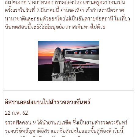
สเปซเอกซ์ วางกำหนดการทดลองปล่อยยานครูดรากอนเป็น
ครั้งแรกในวันที่ 2 มีนาคมนี้ ยานจะเทียบเข้ากับสถานีอวกาศ
นานาชาติและถอนตัวออกโดยไม่เป็นอันตรายต่อสถานี ในเที่ยว
บินทดสอบนี้จะยังไม่มีมนุษย์อวกาศเดินทางไปด้วย
อิสราเอลส่งยานไปสำรวจดวงจันทร์
22 ก.พ. 62
จรวดฟัลคอน 9 ได้นำยานเบเรชีต ซึ่งเป็นยานสำรวจดวงจันทร์
ของบริษัทสัญชาติอิสราเอลชื่อสเปซไอแอลขึ้นสู่ท้องฟ้าวันนี้