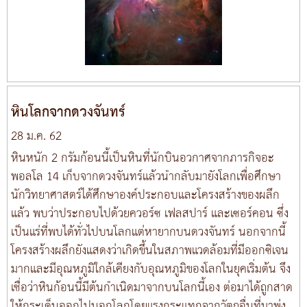
หินโลกจากดวงจันทร์
28 ม.ค. 62
หินหนัก 2 กรัมก้อนนี้เป็นหินที่นักบินอวกาศจากภารกิจอะ
พอลโล 14 เก็บจากดวงจันทร์แล้วนำกลับมายังโลกเพื่อศึกษา
นักวิทยาศาสตร์ได้ศึกษาองค์ประกอบและโครงสร้างของผลึก
แล้ว พบว่าประกอบไปด้วยควอร์ซ เฟลสปาร์ และเซอร์คอน ซึ่ง
เป็นแร่ที่พบได้ทั่วไปบนโลกแต่หายากบนดวงจันทร์ นอกจากนี้
โครงสร้างผลึกยังแสดงว่าเกิดขึ้นในสภาพแวดล้อมที่มีออกซิเจน
มากและมีอุณหภูมิใกล้เคียงกับอุณหภูมิของโลกในยุคเริ่มต้น จึง
เชื่อว่าหินก้อนนี้มีต้นกำเนิดมาจากบนโลกนี้เอง ต่อมาได้ถูกสาด
ให้กระเด็นออกไปนอกโลกโดยแรงกระแทกจากวัตถุอื่นที่มาพุ่ง