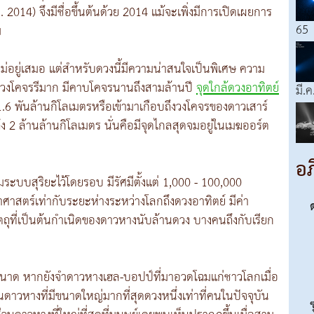
. 2014) จึงมีชื่อขึ้นต้นด้วย 2014 แม้จะเพิ่งมีการเปิดเผยการ
65
ม
อยู่เสมอ แต่สำหรับดวงนี้มีความน่าสนใจเป็นพิเศษ ความ
 มีวงโคจรรีมาก มีคาบโคจรนานถึงสามล้านปี
จุดใกล้ดวงอาทิตย์
มี.ค
.6 พันล้านกิโลเมตรหรือเข้ามาเกือบถึงวงโคจรของดาวเสาร์
ึง 2 ล้านล้านกิโลเมตร นั่นคือมีจุดไกลสุดจมอยู่ในเมฆออร์ต
อภ
มระบบสุริยะไว้โดยรอบ มีรัศมีตั้งแต่ 1,000 - 100,000
าสตร์เท่ากับระยะห่างระหว่างโลกถึงดวงอาทิตย์ มีค่า
ถุที่เป็นต้นกำเนิดของดาวหางนับล้านดวง บางคนถึงกับเรียก
ขนาด หากยังจำดาวหางเฮล-บอปป์ที่มาอวดโฉมแก่ชาวโลกเมื่อ
ดาวหางที่มีขนาดใหญ่มากที่สุดดวงหนึ่งเท่าที่คนในปัจจุบัน