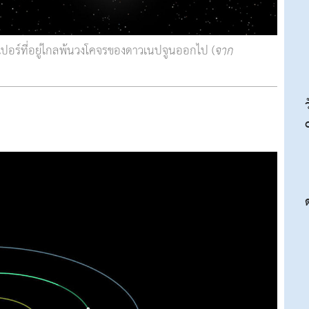
ปอร์ที่อยู่ไกลพ้นวงโคจรของดาวเนปจูนออกไป (
จาก