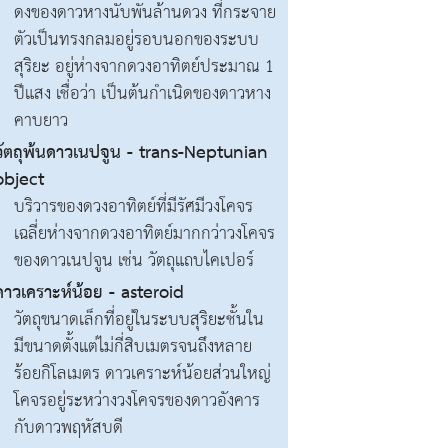
ดงของดาวหางนับพันล้านดวง ที่กระจาย
ตัวเป็นทรงกลมอยู่รอบนอกของระบบ
สุริยะ อยู่ห่างจากดวงอาทิตย์ประมาณ 1
ปีแสง เชื่อว่า เป็นต้นกำเนิดของดาวหาง
คาบยาว
วัตถุพ้นดาวเนปจูน - trans-Neptunian
object
บริวารของดวงอาทิตย์ที่มีรัศมีวงโคจร
เฉลี่ยห่างจากดวงอาทิตย์มากกว่าวงโคจร
ของดาวเนปจูน เช่น วัตถุแถบไคเปอร์
ดาวเคราะห์น้อย - asteroid
วัตถุขนาดเล็กที่อยู่ในระบบสุริยะชั้นใน
มีขนาดตั้งแต่ไม่กี่สิบเมตรจนถึงหลาย
ร้อยกิโลเมตร ดาวเคราะห์น้อยส่วนใหญ่
โคจรอยู่ระหว่างวงโคจรของดาวอังคาร
กับดาวพฤหัสบดี