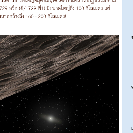
ส่วนดาวหางที่ใหญ่ที่สุดที่มนุษย์เคยพบเห็นปรากฏขึ้นเมื่อสาม
1729 หรือ (ซี/1729 พี1) มีขนาดใหญ่ถึง 100 กิโลเมตร แต่
นาดกว้างถึง 160 - 200 กิโลเมตร!