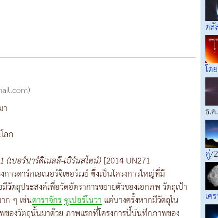
ตล
โด
mail.com)
ามา
ธ.ค
ชนโลก
คู่
/2
1 (เบอร์นาร์ดิเนลลี-เบิร์นสไตน์)
[2014 UN271
ารดาร์กเอเนอร์จีเซอร์เวย์ ซึ่งเป็นโครงการใหญ่ที่มี
มีวัตถุประสงค์เพื่อวัดอัตราการขยายตัวของเอกภพ วัตถุเป้า
เคร
มาก ๆ เช่น
ดาราจักร
ซูเปอร์โนวา
แต่บางครั้งหากมีวัตถุใน
พของวัตถุนั้นมาด้วย ภาพแรกที่โครงการนี้บันทึกภาพของ