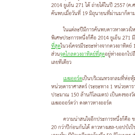
2014 ยูเอ็น 271 ได้ ถ่ายได้ในปี 2557 (ค.ศ
ค้นพบเมื่อวันที่ 19 มิถุนายนที่ผ่านมาก็ตา
ในแต่ละปีมีการค้นพบดาวหางดวงใหม่
พิเศษประการหนึ่งก็คือ 2014 ยูเอ็น 271
ที่สุด
ในวงโคจรมีระยะห่างจากดวงอาทิตย์ 1
ส่วน
จุดไกลดวงอาทิตย์ที่สุด
อยู่ห่างออกไปถ
เลยทีเดียว
เมฆออร์ต
เป็นบริเวณทรงกลมที่ห่อหุ้
หน่วยดาราศาสตร์ (ระยะทาง 1 หน่วยดาราศ
ประมาณ 150 ล้านกิโลเมตร) เป็นดงของวัต
เมฆอออร์ตว่า ดงดาวหางออร์ต
ความน่าสนใจอีกประการหนึ่งก็คือ 
20 กว่าปีก่อนกันได้ ดาวหางเฮล-บอปป์เป็น