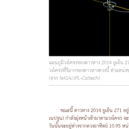
แผนภูมิวงโคจรของดาวหาง 2014 ยูเอ็น 27
วงโคจรที่รีมากของดาวหางดวงนี้ ตำแหน
(
จาก NASA/JPL-Caltech)
ขณะนี้ ดาวหาง 2014 ยูเอ็น 271 อ
เนปจูน) กำลังมุ่งหน้าเข้ามาตามวงโคจร จะ
วันนั้นจะอยู่ห่างจากดวงอาทิตย์ 10.95 ห