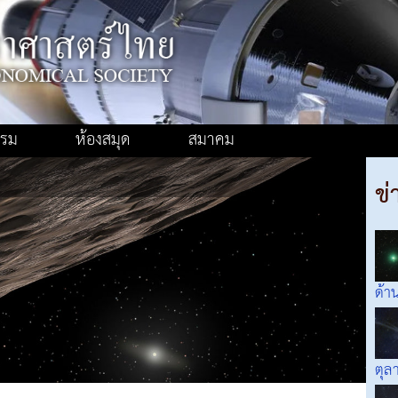
รรม
ห้องสมุด
สมาคม
ข่
ด้า
ตุล