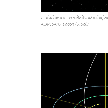
ภาพในจินตนาการของศิลปิน แสดงวัตถุไคเ
ASA/ESA/G. Bacon (STScI))