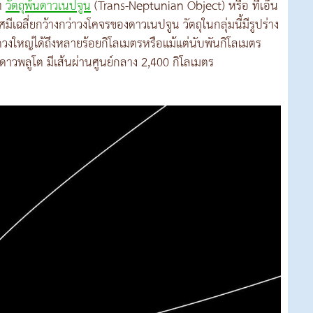
ภท
วัตถุพ้นดาวเนปจูน
(Trans-Neptunian Object) หรือ ทีเอ็น
ศมีเฉลี่ยกว้างกว่าวงโคจรของดาวเนปจูน วัตถุในกลุ่มนี้มีรูปร่าง
หญ่ได้ถึงหลายร้อยกิโลเมตรหรือแม้แต่นับพันกิโลเมตร
อ ดาวพลูโต มีเส้นผ่านศูนย์กลาง 2,400 กิโลเมตร