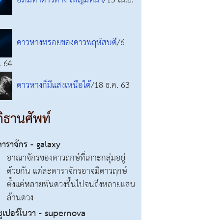
อภิมหาดาวหาง ใหญ่มหึมา
/15 เม.ย.
ดาวหางทรอยของดาวพฤหัสบดี
/6
. 64
ดาวหางก็มีแสงเหนือใต้
/18 ธ.ค. 63
ิธานศัพท์
ดาราจักร - galaxy
อาณาจักรของดาวฤกษ์ที่เกาะกลุ่มอยู่
ด้วยกัน แต่ละดาราจักรอาจมีดาวฤกษ์
ตั้งแต่หลายพันดวงขึ้นไปจนถึงหลายแสน
ล้านดวง
ซูเปอร์โนวา - supernova