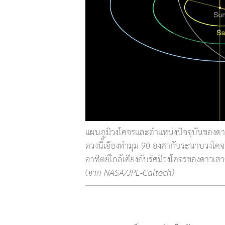
แผนภูมิวงโคจรและตำแหน่งปัจจุบันของด
ดวงนี้เอียงทำมุม 90 องศากับระนาบวงโคจร
อาทิตย์ใกล้เคียงกับรัศมีวงโคจรของดาวเสา
(
จาก NASA/JPL-Caltech)