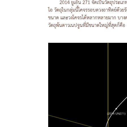
2014 ยูเอ็น 271 จัดเป็นวัตถุประเ
โอ วัตถุในกลุ่มนี้โคจรรอบดวงอาทิตย์ด้วยรั
ขนาด และวงโคจรได้หลากหลายมาก บางดวงใ
วัตถุพ้นดาวเนปจูนที่มีขนาดใหญ่ที่สุดก็คื