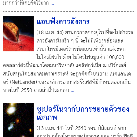
มากกว่าที่เคยคิดไว้มาก
...
แอบฟังดาวอังคาร
(18 เม.ย. 44) ยานอวกาศของยุโรปที่จะไปสำรวจ
ดาวอังคารในเร็ว ๆ นี้ จะไม่มีเพียงกล้องและ
สเปกโทรมิเตอร์สารพัดแบบเท่านั้น แต่จะพก
ไมโครโฟนไปด้วย ไมโครโฟนมูลค่า 100,000
ดอลลาร์ตัวนี้พัฒนาโดยมหาวิทยาลัยแคลิฟอร์เนีย ณ เบิร์กเลย์
สนับสนุนโดยสมาคมดาวเคราะห์ จะถูกติดตั้งบนยาน เนตแลนเด
อร์ (NetLander) ขององค์การอวกาศฝรั่งเศสที่มีกำหนดออกเดิน
ทางในปี 2550 ยานลำนี้ประกอบ
...
ซูเปอร์โนวากับการขยายตัวของ
เอกภพ
(13 เม.ย. 44) ในปี 2540 รอน กิลิแลนด์ จาก
สถาบันกล้องโทรทรรศน์อวกาศ และ มาร์ก ฟิลลิ