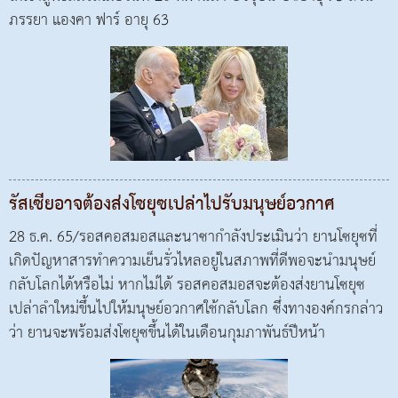
ภรรยา แองคา ฟาร์ อายุ 63
รัสเซียอาจต้องส่งโซยุซเปล่าไปรับมนุษย์อวกาศ
28 ธ.ค. 65/รอสคอสมอสและนาซากำลังประเมินว่า ยานโซยุซที่
เกิดปัญหาสารทำความเย็นรั่วไหลอยู่ในสภาพที่ดีพอจะนำมนุษย์
กลับโลกได้หรือไม่ หากไม่ได้ รอสคอสมอสจะต้องส่งยานโซยุซ
เปล่าลำใหม่ขึ้นไปให้มนุษย์อวกาศใช้กลับโลก ซึ่งทางองค์กรกล่าว
ว่า ยานจะพร้อมส่งโซยุซขึ้นได้ในเดือนกุมภาพันธ์ปีหน้า