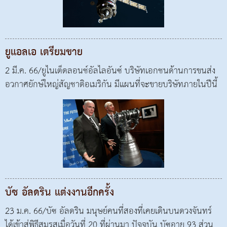
ยูแอลเอ เตรียมขาย
2 มี.ค. 66/ยูไนเต็ดลอนช์อัลไลอันซ์ บริษัทเอกชนด้านการขนส่ง
อวกาศยักษ์ใหญ่สัญชาติอเมริกัน มีแผนที่จะขายบริษัทภายในปีนี้
บัซ อัลดริน แต่งงานอีกครั้ง
23 ม.ค. 66/บัซ อัลดริน มนุษย์คนที่สองที่เคยเดินบนดวงจันทร์
ได้เข้าสู่พิธีสมรสเมื่อวันที่ 20 ที่ผ่านมา ปัจจุบัน บัซอายุ 93 ส่วน