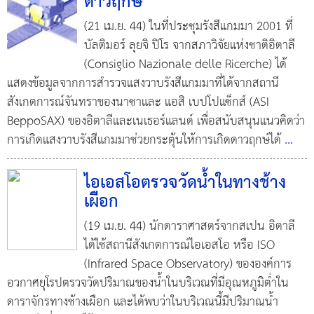
ดาวฤกษ์
(21 เม.ย. 44) ในที่ประชุมรังสีแกมมา 2001 ที่
บัลติมอร์ ลุยจิ ปิโร จากสภาวิจัยแห่งชาติอิตาลี
(Consiglio Nazionale delle Ricerche) ได้
แสดงข้อมูลจากการสำรวจแสงวาบรังสีแกมมาที่ได้จากสถานี
สังเกตการณ์จันทราของนาซาและ แอสิ เบปโปแซ็กส์ (ASI
BeppoSAX) ของอิตาลีและเนเธอร์แลนด์ เพื่อสนับสนุนแนวคิดว่า
การเกิดแสงวาบรังสีแกมมาช่วยกระตุ้นให้การเกิดดาวฤกษ์ได้
...
ไอเอสโอตรวจวัดน้ำในทางช้าง
เผือก
(19 เม.ย. 44) นักดาราศาสตร์จากสเปน อิตาลี
ได้ใช้สถานีสังเกตการณ์ไอเอสโอ หรือ ISO
(Infrared Space Observatory) ขององค์การ
อวกาศยุโรปตรวจวัดปริมาณของน้ำในบริเวณที่มีอุณหภูมิต่ำใน
ดาราจักรทางช้างเผือก และได้พบว่าในบริเวณนี้มีปริมาณน้ำ