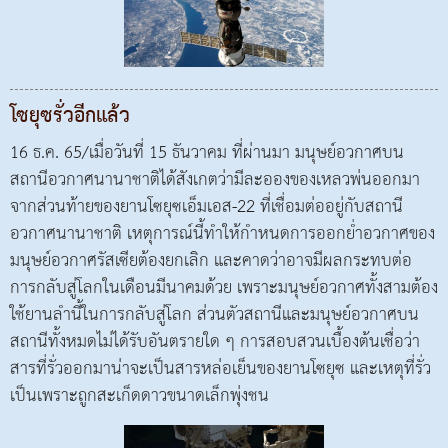
โซยุซรั่วอีกแล้ว
16 ธ.ค. 65/เมื่อวันที่ 15 ธันวาคม ที่ผ่านมา มนุษย์อวกาศบน
สถานีอวกาศนานาชาติได้สังเกตว่ามีละอองของเหลวพ่นออกมา
จากส่วนท้ายของยานโซยุซเอ็มเอส-22 ที่เชื่อมต่ออยู่กับสถานี
อวกาศนานาชาติ เหตุการณ์นี้ทำให้กำหนดการออกย่ำอวกาศของ
มนุษย์อวกาศรัสเซียต้องยกเลิก และคาดว่าอาจมีผลกระทบต่อ
การกลับสู่โลกในเดือนมีนาคมด้วย เพราะมนุษย์อวกาศทั้งสามต้อง
ใช้ยานลำนี้ในการกลับสู่โลก ส่วนตัวสถานีและมนุษย์อวกาศบน
สถานีทั้งหมดไม่ได้รับอันตรายใด ๆ การสอบสวนเบื้องต้นเชื่อว่า
สารที่รั่วออกมาน่าจะเป็นสารหล่อเย็นของยานโซยุซ และเหตุที่รั่ว
เป็นเพราะถูกสะเก็ดดาวขนาดเล็กพุ่งชน