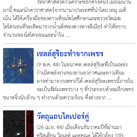
วิทยาศาสตร์ดาวเคราะห์อีกครั้งหนึ่ง เมื่อไม่นาน
มานี้ คณะนักดาราศาสตร์จากนานาประเทศที่นำโดย เทมุ เมคิ
เน็น ได้ใช้เครื่องมือของดาวเทียมโซโฮศึกษาและตรวจวัดเมฆ
ไฮโดรเจนที่ระเหิดมาจากน้ำแข็งของดางหางลีเนียร์ ทำให้ทราบ
จำนวนของไฮโดรเจนและน้ำใน
...
เซลล์สุริยะทำจากเพชร
(9 พ.ค. 44) ในอนาคต เซลล์สุริยะที่เป็นแหล่ง
กำเนิดพลังงานของยานอวกาศและดาวเทียม
อาจทำมาจากเพชรก็ได้ เซลล์สุริยะเพชรนี้ภายใน
จะเป็นฟิล์มเพชรบาง ๆ ที่ประกอบด้วยผลึกเพชร
ขนาดจิ๋วนับล้าน ๆ ทำงานด้วยความร้อน ซึ่งต่างจาก
...
วัตถุแถบไคเปอร์คู่
(26 เม.ย. 44) เมื่อเดือนธันวาคมปีที่ผ่านมา
คริสเตียน วิลเลต์ และคณะ ได้ใช้กล้อง 100-