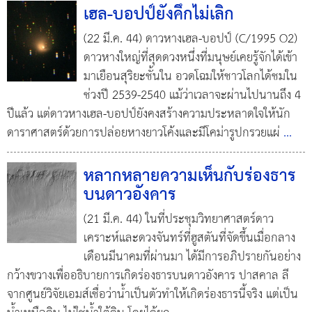
เฮล-บอปป์ยังคึกไม่เลิก
(22 มี.ค. 44) ดาวหางเฮล-บอปป์ (C/1995 O2)
ดาวหางใหญ่ที่สุดดวงหนึ่งที่มนุษย์เคยรู้จักได้เข้า
มาเยือนสุริยะชั้นใน อวดโฉมให้ชาวโลกได้ชมใน
ช่วงปี 2539-2540 แม้ว่าเวลาจะผ่านไปนานถึง 4
ปีแล้ว แต่ดาวหางเฮล-บอปป์ยังคงสร้างความประหลาดใจให้นัก
ดาราศาสตร์ด้วยการปล่อยหางยาวโค้งและมีโคม่ารูปกรวยแผ่
...
หลากหลายความเห็นกับร่องธาร
บนดาวอังคาร
(21 มี.ค. 44) ในที่ประชุมวิทยาศาสตร์ดาว
เคราะห์และดวงจันทร์ที่ฮูสตันที่จัดขึ้นเมื่อกลาง
เดือนมีนาคมที่ผ่านมา ได้มีการอภิปรายกันอย่าง
กว้างขวางเพื่ออธิบายการเกิดร่องธารบนดาวอังคาร ปาสคาล ลี
จากศูนย์วิจัยเอมส์เชื่อว่าน้ำเป็นตัวทำให้เกิดร่องธารนี้จริง แต่เป็น