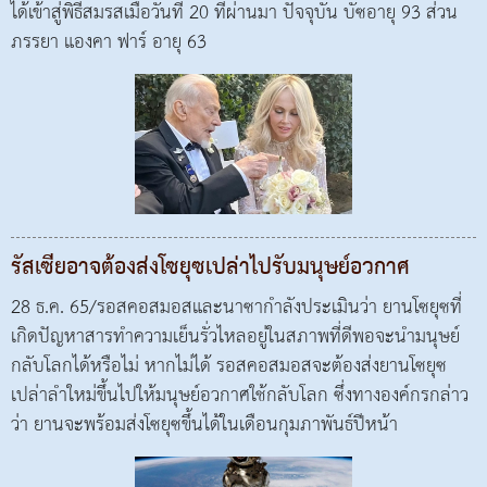
ได้เข้าสู่พิธีสมรสเมื่อวันที่ 20 ที่ผ่านมา ปัจจุบัน บัซอายุ 93 ส่วน
ภรรยา แองคา ฟาร์ อายุ 63
รัสเซียอาจต้องส่งโซยุซเปล่าไปรับมนุษย์อวกาศ
28 ธ.ค. 65/รอสคอสมอสและนาซากำลังประเมินว่า ยานโซยุซที่
เกิดปัญหาสารทำความเย็นรั่วไหลอยู่ในสภาพที่ดีพอจะนำมนุษย์
กลับโลกได้หรือไม่ หากไม่ได้ รอสคอสมอสจะต้องส่งยานโซยุซ
เปล่าลำใหม่ขึ้นไปให้มนุษย์อวกาศใช้กลับโลก ซึ่งทางองค์กรกล่าว
ว่า ยานจะพร้อมส่งโซยุซขึ้นได้ในเดือนกุมภาพันธ์ปีหน้า