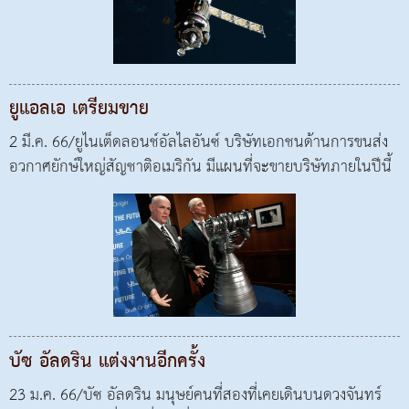
ยูแอลเอ เตรียมขาย
2 มี.ค. 66/ยูไนเต็ดลอนช์อัลไลอันซ์ บริษัทเอกชนด้านการขนส่ง
อวกาศยักษ์ใหญ่สัญชาติอเมริกัน มีแผนที่จะขายบริษัทภายในปีนี้
บัซ อัลดริน แต่งงานอีกครั้ง
23 ม.ค. 66/บัซ อัลดริน มนุษย์คนที่สองที่เคยเดินบนดวงจันทร์