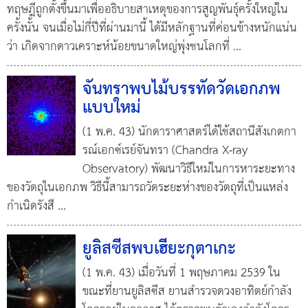
ทฤษฎีถูกตั้งขึ้นมาเพื่ออธิบายสาเหตุของการสูญพันธุ์ครั้งใหญ่ใน
ครั้งนั้น จนเมื่อไม่กี่ปีที่ผ่านมานี้ ได้มีหลักฐานที่ค่อนข้างหนักแน่น
ว่า เกิดจากดาวเคราะห์น้อยขนาดใหญ่พุ่งชนโลกที่
...
จันทราพบไม้บรรทัดวัดเอกภพ
แบบใหม่
(1 พ.ค. 43) นักดาราศาสตร์ได้ใช้สถานีสังเกตกา
รณ์เอกซ์เรย์จันทรา (Chandra X-ray
Observatory) พัฒนาวิธีใหม่ในการหาระยะทาง
ของวัตถุในเอกภพ วิธีนี้สามารถวัดระยะห่างของวัตถุที่เป็นแหล่ง
กำเนิดรังสี
...
ยูลิสซีสพบเฮียะกุตาเกะ
(1 พ.ค. 43) เมื่อวันที่ 1 พฤษภาคม 2539 ใน
ขณะที่ยานยูลิสซีส ยานสำรวจดวงอาทิตย์กำลัง