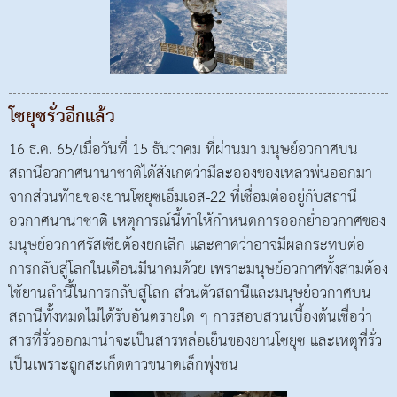
โซยุซรั่วอีกแล้ว
16 ธ.ค. 65/เมื่อวันที่ 15 ธันวาคม ที่ผ่านมา มนุษย์อวกาศบน
สถานีอวกาศนานาชาติได้สังเกตว่ามีละอองของเหลวพ่นออกมา
จากส่วนท้ายของยานโซยุซเอ็มเอส-22 ที่เชื่อมต่ออยู่กับสถานี
อวกาศนานาชาติ เหตุการณ์นี้ทำให้กำหนดการออกย่ำอวกาศของ
มนุษย์อวกาศรัสเซียต้องยกเลิก และคาดว่าอาจมีผลกระทบต่อ
การกลับสู่โลกในเดือนมีนาคมด้วย เพราะมนุษย์อวกาศทั้งสามต้อง
ใช้ยานลำนี้ในการกลับสู่โลก ส่วนตัวสถานีและมนุษย์อวกาศบน
สถานีทั้งหมดไม่ได้รับอันตรายใด ๆ การสอบสวนเบื้องต้นเชื่อว่า
สารที่รั่วออกมาน่าจะเป็นสารหล่อเย็นของยานโซยุซ และเหตุที่รั่ว
เป็นเพราะถูกสะเก็ดดาวขนาดเล็กพุ่งชน