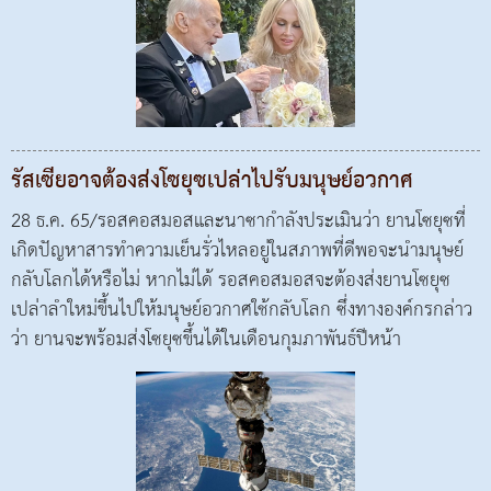
รัสเซียอาจต้องส่งโซยุซเปล่าไปรับมนุษย์อวกาศ
28 ธ.ค. 65/รอสคอสมอสและนาซากำลังประเมินว่า ยานโซยุซที่
เกิดปัญหาสารทำความเย็นรั่วไหลอยู่ในสภาพที่ดีพอจะนำมนุษย์
กลับโลกได้หรือไม่ หากไม่ได้ รอสคอสมอสจะต้องส่งยานโซยุซ
เปล่าลำใหม่ขึ้นไปให้มนุษย์อวกาศใช้กลับโลก ซึ่งทางองค์กรกล่าว
ว่า ยานจะพร้อมส่งโซยุซขึ้นได้ในเดือนกุมภาพันธ์ปีหน้า