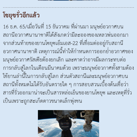
โซยุซรั่วอีกแล้ว
16 ธ.ค. 65/เมื่อวันที่ 15 ธันวาคม ที่ผ่านมา มนุษย์อวกาศบน
สถานีอวกาศนานาชาติได้สังเกตว่ามีละอองของเหลวพ่นออกมา
จากส่วนท้ายของยานโซยุซเอ็มเอส-22 ที่เชื่อมต่ออยู่กับสถานี
อวกาศนานาชาติ เหตุการณ์นี้ทำให้กำหนดการออกย่ำอวกาศของ
มนุษย์อวกาศรัสเซียต้องยกเลิก และคาดว่าอาจมีผลกระทบต่อ
การกลับสู่โลกในเดือนมีนาคมด้วย เพราะมนุษย์อวกาศทั้งสามต้อง
ใช้ยานลำนี้ในการกลับสู่โลก ส่วนตัวสถานีและมนุษย์อวกาศบน
สถานีทั้งหมดไม่ได้รับอันตรายใด ๆ การสอบสวนเบื้องต้นเชื่อว่า
สารที่รั่วออกมาน่าจะเป็นสารหล่อเย็นของยานโซยุซ และเหตุที่รั่ว
เป็นเพราะถูกสะเก็ดดาวขนาดเล็กพุ่งชน