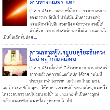
ดาวหางลิเนียร์ แตก
(1 ส.ค. 43) ความสว่างที่น้อยกว่าความคาดหมาย
ของดาวหางลิเนียร์ ทำให้มันเป็นดาวหางแห่ง
ความผิดหวังไปอีกดวงหนึ่ง แต่ดาวหางดวงนี้ได้
ทำให้วงการดาราศาสตร์ตกตะลึงด้วยการแตกตัว
เป็นชิ้นเล็กชิ้นน้อย
...
ดาวเคราะห์ในระบบสุริยะอื่นดวง
ใหม่ อยู่ใกล้แค่เอื้อม
(1 ส.ค. 43) เมื่อวันที่ 7 สิงหาคม นักดาราศาสตร์
จากหอสังเกตการณ์แมกโดนัล ได้รายงานในที่
ประชุมสหพันธ์ดาราศาสตร์สากลในแมนเชน
เตอร์ ประเทศอังกฤษว่า ได้พบดาวเคราะห์ก๊าซขนาดใหญ่ดวงหนึ่ง
โคจรรอบดาว เอปไซลอน แม่น้ำ (e Eridani) ซึ่งเป็นดาวฤกษ์
คล้ายดวงอาทิตย์ดวงหนึ่ง อยู่ห่างจากโลกไป
...