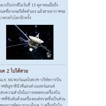
บมาเป็นปกติในวันที่ 15 ตุลาคมเมื่อถึง
นดที่ยานจะรีเซ็ตตัวเอง แล้วสายอากาศจะ
มาตรงกับโลกอีกครั้ง
มเค 2 ไปได้สวย
เม.ย. 66/ดอว์นแอโรสเปซ บริษัทการบิน
าศสัญชาตินิวซีแลนด์-เนเธอร์แลนด์
สบความสำเร็จในการทดสอบเครื่องบิน
าศที่ขับดันด้วยเครื่องยนต์จรวดซึ่งเป็นส่วน
่งของการพัฒนายานเอ็มเค 2 เครื่องบินใน