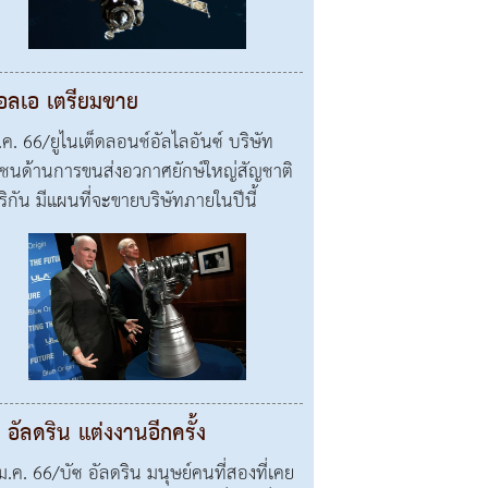
แอลเอ เตรียมขาย
ี.ค. 66/ยูไนเต็ดลอนช์อัลไลอันซ์ บริษัท
ชนด้านการขนส่งอวกาศยักษ์ใหญ่สัญชาติ
ริกัน มีแผนที่จะขายบริษัทภายในปีนี้
 อัลดริน แต่งงานอีกครั้ง
ม.ค. 66/บัซ อัลดริน มนุษย์คนที่สองที่เคย