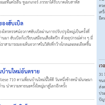
ณะที่แคโรลีน ชูเมกเกอร์ ภรรยาได้รับบาดเจ็บสาหัส
ตระ
เคร
ยืด
ของฮับเบิล
องโทรทรรศน์อวกาศฮับเบิลผ่านการปรับปรุงใหญ่เป็นครั้งที่
่านมา ฮับเบิลก็เปรียบเสมือนเสือติดปีก ด้วยอุปกรณ์ต่าง ๆ มี่
้เราสามารถมองเห็นอวกาศในวิสัยที่กว้างไกลและละเอียดขึ้น
เวอ
อนบ้านใหม่อันตราย
31 ม
iese 710 ดาวเพื่อนบ้านใหม่นี้ให้ดี วันหนึ่งข้างหน้ามันจะมา
ขนส
้วบ้าน นำความหายนะครั้งใหญ่มาสู่โลกอีกครั้ง
ส่ง
ประ
ปัญ