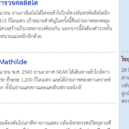
สำรวจคัลลิสโต
ิถุนายน ยานกาลิเลโอได้โคจรเข้าไปใกล้ดวงจันทรคัลลิสโตอีก
ง 415 กิโลเมตร เป้าหมายสำคัญในครั้งนี้คือถ่ายภาพของหลุม
ีโครงสร้างเป็นวงหลายวงซ้อนกัน นอกจากนี้ยังต้องสำรวจชั้น
นามแม่เหล็กอีกด้วย
โซย
 Mathilde
28 
มิถุนายน พ.ศ. 2540 ยานอวกาศ NEAR ได้เดินทางเข้าใกล้ดาว
สาร
de ที่ระยะ 1,200 กิโลเมตร และได้ถ่ายภาพของดาวเคราะห์
กลับ
มาก ทั้งในย่านแสงขาวและแสงอินฟราเรดใกล้
ลูก
สถา
บ
่าจนต้องหันไปเอาดีทางการแสดง กล้องโทรทรรศน์วิทยุอาเรซี