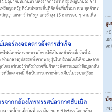
ที่ 14 มิถุนายนที่ผ่านมา หลังจากการปรับปรุงใหญ่นานถึง 5 ปี
ยญสหรัฐ สิ่งใหม่หลายชิ้นที่ติดตั้งเพิ่มขึ้นมา เช่น ชุดตัวสะ
่งสัญญาณเรดาร์กำลังสูง และรั้วสูง 15 เมตรรอบ ๆ จานเพื่อ
ยู
2 ม
เอก
์เดอร์ลงจอดดาวอังคารสำเร็จ
อเม
ทไฟน์เดอร์ลงจอดดาวอังคารได้เป็นผลสำเร็จเมื่อวันที่ 4
 ท่ามกลางอุปสรรคทั้งจากพายุฝุ่นในบริเวณใกล้เคียงและจาก
กโซเจอร์เนอร์กำลังสำรวจพื้นผิวดาวอังคารและส่งข้อมูลกลับ
ราะห์สีแดงดวงนี้ ซึ่งเป็นดาวเคราะห์ดวงเดียวในระบบสุริยะ
บัซ
ารจากกล้องโทรทรรศน์อวกาศฮับเบิล
23 
คารภาพนี้ถ่ายเมื่อวันที่ ๑๐ มีนาคม พ.ศ.๒๕๔๐ โดยกล้อง