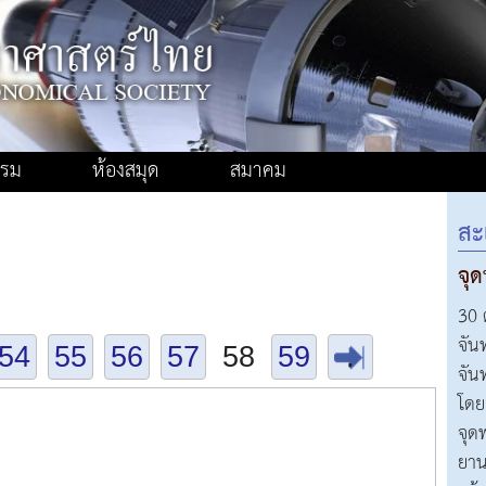
รรม
ห้องสมุด
สมาคม
สะ
จุ
30 
จัน
54
55
56
57
58
59
.
จัน
โดย
จุด
ยาน