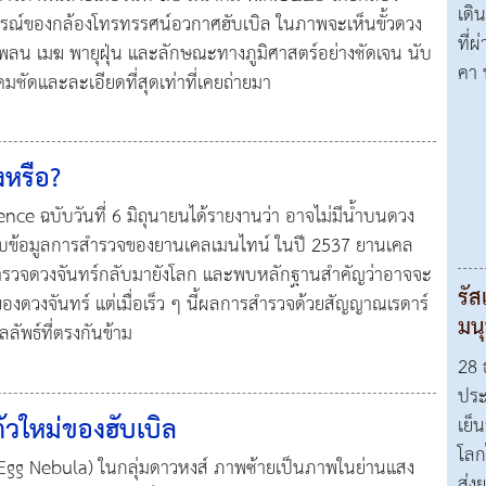
เดิน
รณ์ของกล้องโทรทรรศน์อวกาศฮับเบิล ในภาพจะเห็นขั้วดวง
ที่
าวโพลน เมฆ พายุฝุ่น และลักษณะทางภูมิศาสตร์อย่างชัดเจน นับ
คา 
มชัดและละเอียดที่สุดเท่าที่เคยถ่ายมา
งหรือ?
ence ฉบับวันที่ 6 มิถุนายนได้รายงานว่า อาจไม่มีน้ำบนดวง
ย้งกับข้อมูลการสำรวจของยานเคลเมนไทน์ ในปี 2537 ยานเคล
รสำรวจดวงจันทร์กลับมายังโลก และพบหลักฐานสำคัญว่าอาจจะ
รัส
วใต้ของดวงจันทร์ แต่เมื่อเร็ว ๆ นี้ผลการสำรวจด้วยสัญญาณเรดาร์
มน
ลัพธ์ที่ตรงกันข้าม
28 
ประ
วใหม่ของฮับเบิล
เย็
โลก
่ (Egg Nebula) ในกลุ่มดาวหงส์ ภาพซ้ายเป็นภาพในย่านแสง
ส่ง