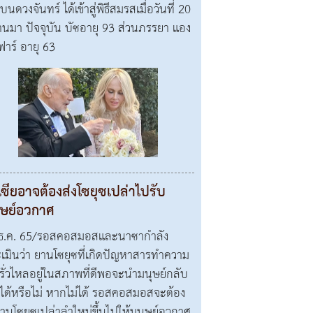
บนดวงจันทร์ ได้เข้าสู่พิธีสมรสเมื่อวันที่ 20
ผ่านมา ปัจจุบัน บัซอายุ 93 ส่วนภรรยา แอง
ฟาร์ อายุ 63
เซียอาจต้องส่งโซยุซเปล่าไปรับ
ุษย์อวกาศ
ธ.ค. 65/รอสคอสมอสและนาซากำลัง
เมินว่า ยานโซยุซที่เกิดปัญหาสารทำความ
นรั่วไหลอยู่ในสภาพที่ดีพอจะนำมนุษย์กลับ
ได้หรือไม่ หากไม่ได้ รอสคอสมอสจะต้อง
ยานโซยุซเปล่าลำใหม่ขึ้นไปให้มนุษย์อวกาศ