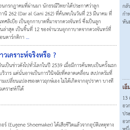
ดือนกรกฎาคมที่ผ่านมา นักธรณีวิทยาได้ประกาศว่าลูก
กลั
 กานิ 262 (Dar al Gani 262) ที่ค้นพบในวันที่ 23 มีนาคม ที่
กำห
ลิเบีย เป็นอุกกาบาตที่มาจากดวงจันทร์ ซึ่งเป็นลูก
หัน
นล่าสุด เป็นชิ้นที่ 12 ของจำนวนอุกกาบาตจากดวงจันทร์ที่
แอนตาร์กติกา
...
าวเคราะห์จริงหรือ ?
ินเป็นข่าวดังไปทั่วโลกในปี 2539 เมื่อมีการค้นพบเป็นครั้งแรก
บริวาร แต่นั่นอาจเป็นการวินิจฉัยที่คลาดเคลื่อน สเปกตรัมที่
ามเปลี่ยนแปลงของดาวฤกษ์เอง ไม่ได้เกิดจากอุปราคา บางที
เอ็
เคราะห์ก็ได้
13 
อวก
ประ
อวก
เกอร์ (Eugene Shoemaker) ได้เสียชีวิตแล้วจากอุบัติเหตุทาง
หนึ