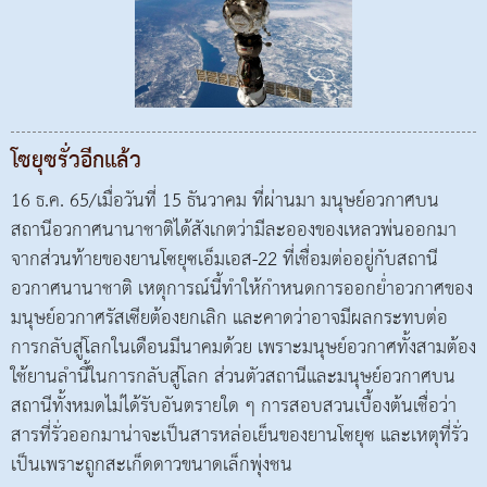
โซยุซรั่วอีกแล้ว
16 ธ.ค. 65/เมื่อวันที่ 15 ธันวาคม ที่ผ่านมา มนุษย์อวกาศบน
สถานีอวกาศนานาชาติได้สังเกตว่ามีละอองของเหลวพ่นออกมา
จากส่วนท้ายของยานโซยุซเอ็มเอส-22 ที่เชื่อมต่ออยู่กับสถานี
อวกาศนานาชาติ เหตุการณ์นี้ทำให้กำหนดการออกย่ำอวกาศของ
มนุษย์อวกาศรัสเซียต้องยกเลิก และคาดว่าอาจมีผลกระทบต่อ
การกลับสู่โลกในเดือนมีนาคมด้วย เพราะมนุษย์อวกาศทั้งสามต้อง
ใช้ยานลำนี้ในการกลับสู่โลก ส่วนตัวสถานีและมนุษย์อวกาศบน
สถานีทั้งหมดไม่ได้รับอันตรายใด ๆ การสอบสวนเบื้องต้นเชื่อว่า
สารที่รั่วออกมาน่าจะเป็นสารหล่อเย็นของยานโซยุซ และเหตุที่รั่ว
เป็นเพราะถูกสะเก็ดดาวขนาดเล็กพุ่งชน