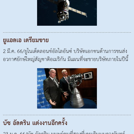
ยูแอลเอ เตรียมขาย
2 มี.ค. 66/ยูไนเต็ดลอนช์อัลไลอันซ์ บริษัทเอกชนด้านการขนส่ง
อวกาศยักษ์ใหญ่สัญชาติอเมริกัน มีแผนที่จะขายบริษัทภายในปีนี้
บัซ อัลดริน แต่งงานอีกครั้ง