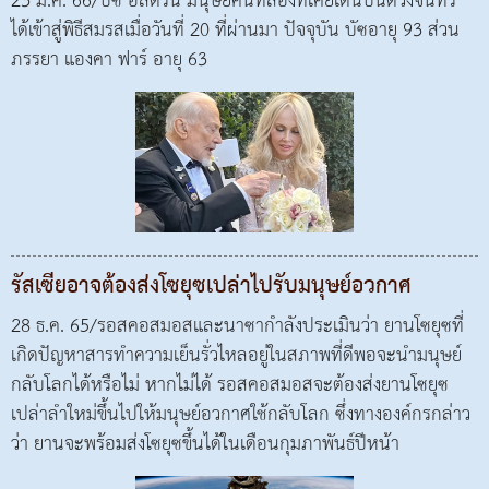
23 ม.ค. 66/บัซ อัลดริน มนุษย์คนที่สองที่เคยเดินบนดวงจันทร์
ได้เข้าสู่พิธีสมรสเมื่อวันที่ 20 ที่ผ่านมา ปัจจุบัน บัซอายุ 93 ส่วน
ภรรยา แองคา ฟาร์ อายุ 63
รัสเซียอาจต้องส่งโซยุซเปล่าไปรับมนุษย์อวกาศ
28 ธ.ค. 65/รอสคอสมอสและนาซากำลังประเมินว่า ยานโซยุซที่
เกิดปัญหาสารทำความเย็นรั่วไหลอยู่ในสภาพที่ดีพอจะนำมนุษย์
กลับโลกได้หรือไม่ หากไม่ได้ รอสคอสมอสจะต้องส่งยานโซยุซ
เปล่าลำใหม่ขึ้นไปให้มนุษย์อวกาศใช้กลับโลก ซึ่งทางองค์กรกล่าว
ว่า ยานจะพร้อมส่งโซยุซขึ้นได้ในเดือนกุมภาพันธ์ปีหน้า