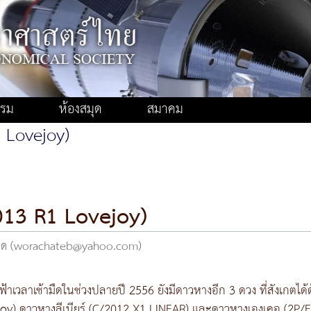
รรม
ห้องสมุด
สมาคม
 Lovejoy)
013 R1 Lovejoy)
ลอด (worachateb@yahoo.com)
องฟ้าเวลาเช้ามืดในช่วงปลายปี 2556 ยังมีดาวหางอีก 3 ดวง ที่สังเก
joy) ดาวหางลีเนียร์ (C/2012 X1 LINEAR) และดาวหางเองเคอ (2P/