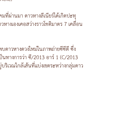
ี่ผ่านมา ดาวหางลีเนียร์ได้เกิดปะทุ
าวหางเองเคอสว่างราวโชติมาตร 7 เคลื่อน
พบดาวหางดวงใหม่ในภาพถ่ายซีซีดี ซึ่ง
เป็นทางการว่า ซี/2013 อาร์ 1 (C/2013
ิเวณใกล้เส้นที่แบ่งเขตระหว่างกลุ่มดาว