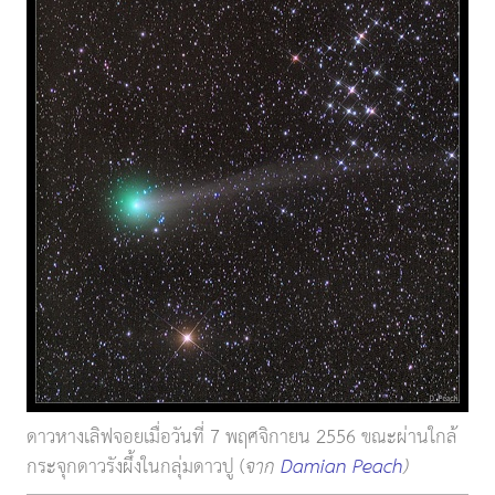
ดาวหางเลิฟจอยเมื่อวันที่ 7 พฤศจิกายน 2556 ขณะผ่านใกล้
กระจุกดาวรังผึ้งในกลุ่มดาวปู (
จาก
Damian Peach
)