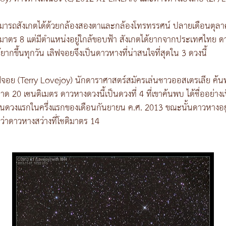
ามารถสังเกตได้ด้วยกล้องสองตาและกล้องโทรทรรศน์ ปลายเดือนตุลาคมท
ิมาตร 8 แต่มีตำแหน่งอยู่ใกล้ขอบฟ้า สังเกตได้ยากจากประเทศไทย ด
้ยากขึ้นทุกวัน เลิฟจอยจึงเป็นดาวหางที่น่าสนใจที่สุดใน 3 ดวงนี้
ลิฟจอย (Terry Lovejoy) นักดาราศาสตร์สมัครเล่นชาวออสเตรเลีย ค้น
20 เซนติเมตร ดาวหางดวงนี้เป็นดวงที่ 4 ที่เขาค้นพบ ได้ชื่ออย่าง
ดวงแรกในครึ่งแรกของเดือนกันยายน ค.ศ. 2013 ขณะนั้นดาวหางอยู่บร
่าดาวหางสว่างที่โชติมาตร 14