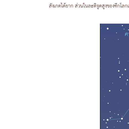
สังเกตได้ยาก ส่วนในละติจูดสูงของซีกโลกเห