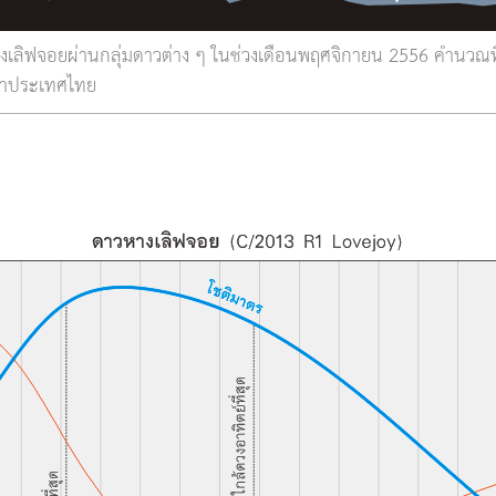
เลิฟจอยผ่านกลุ่มดาวต่าง ๆ ในช่วงเดือนพฤศจิกายน 2556 คำนวณที
ลาประเทศไทย