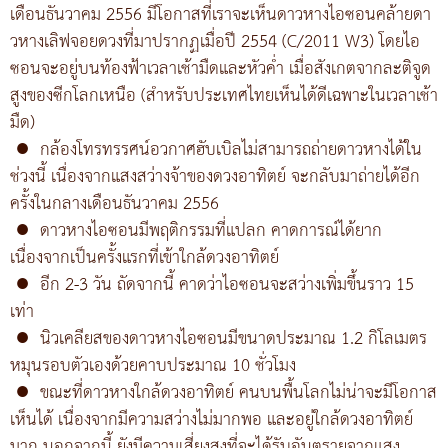
เดือนธันวาคม 2556 มีโอกาสที่เราจะเห็นดาวหางไอซอนคล้ายดา
วหางเลิฟจอยดวงที่มาปรากฏเมื่อปี 2554 (C/2011 W3) โดยไอ
ซอนจะอยู่บนท้องฟ้าเวลาเช้ามืดและหัวค่ำ เมื่อสังเกตจากละติจูด
สูงของซีกโลกเหนือ (สำหรับประเทศไทยเห็นได้ดีเฉพาะในเวลาเช้า
มืด)
●
กล้องโทรทรรศน์อวกาศฮับเบิลไม่สามารถถ่ายดาวหางได้ใน
ช่วงนี้ เนื่องจากแสงสว่างจ้าของดวงอาทิตย์ จะกลับมาถ่ายได้อีก
ครั้งในกลางเดือนธันวาคม 2556
●
ดาวหางไอซอนมีพฤติกรรมที่แปลก คาดการณ์ได้ยาก
เนื่องจากเป็นครั้งแรกที่เข้าใกล้ดวงอาทิตย์
●
อีก 2-3 วัน ถัดจากนี้ คาดว่าไอซอนจะสว่างเพิ่มขึ้นราว 15
เท่า
●
นิวเคลียสของดาวหางไอซอนมีขนาดประมาณ 1.2 กิโลเมตร
หมุนรอบตัวเองด้วยคาบประมาณ 10 ชั่วโมง
●
ขณะที่ดาวหางใกล้ดวงอาทิตย์ คนบนพื้นโลกไม่น่าจะมีโอกาส
เห็นได้ เนื่องจากมีความสว่างไม่มากพอ และอยู่ใกล้ดวงอาทิตย์
มาก นอกจากนี้ ยังมีความเสี่ยงสูงที่จะได้รับอันตรายจากแสง