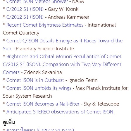
*
Comet ISON Meteor Shower
- NASA
*
C/2012 S1 (ISON)
- Gary W. Kronk
*
C/2012 S1 (ISON)
- Andreas Kammerer
*
Recent Comet Brightness Estimates
- International
Comet Quarterly
*
Comet C/ISON Details Emerge as it Races Toward the
Sun
- Planetary Science Institute
*
Brightness and Orbital Motion Peculiarities of Comet
C/2012 S1 (ISON): Comparison with Two Very Different
Comets
- Zdenek Sekanina
*
Comet ISON is in Outburst
- Ignacio Ferrìn
*
Comet ISON unfolds its wings
- Max Planck Institute for
Solar System Research
*
Comet ISON Becomes a Nail-Biter
- Sky & Telescope
*
Anticipated STEREO observations of Comet ISON
ดูเพิ่ม
*
ดาวหางไอซอน (C/2012 S1 ISON)