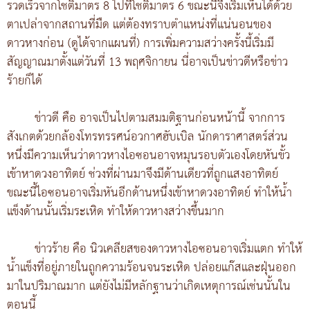
รวดเร็วจากโชติมาตร 8 ไปที่โชติมาตร 6 ขณะนี้จึงเริ่มเห็นได้ด้วย
ตาเปล่าจากสถานที่มืด แต่ต้องทราบตำแหน่งที่แน่นอนของ
ดาวหางก่อน (ดูได้จากแผนที่) การเพิ่มความสว่างครั้งนี้เริ่มมี
สัญญาณมาตั้งแต่วันที่ 13 พฤศจิกายน นี่อาจเป็นข่าวดีหรือข่าว
ร้ายก็ได้
ข่าวดี คือ อาจเป็นไปตามสมมติฐานก่อนหน้านี้ จากการ
สังเกตด้วยกล้องโทรทรรศน์อวกาศฮับเบิล นักดาราศาสตร์ส่วน
หนึ่งมีความเห็นว่าดาวหางไอซอนอาจหมุนรอบตัวเองโดยหันขั้ว
เข้าหาดวงอาทิตย์ ช่วงที่ผ่านมาจึงมีด้านเดียวที่ถูกแสงอาทิตย์
ขณะนี้ไอซอนอาจเริ่มหันอีกด้านหนึ่งเข้าหาดวงอาทิตย์ ทำให้น้ำ
แข็งด้านนั้นเริ่มระเหิด ทำให้ดาวหางสว่างขึ้นมาก
ข่าวร้าย คือ นิวเคลียสของดาวหางไอซอนอาจเริ่มแตก ทำให้
น้ำแข็งที่อยู่ภายในถูกความร้อนจนระเหิด ปล่อยแก๊สและฝุ่นออก
มาในปริมาณมาก แต่ยังไม่มีหลักฐานว่าเกิดเหตุการณ์เช่นนั้นใน
ตอนนี้