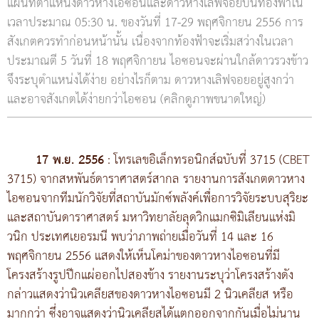
แผนที่ตำแหน่งดาวหางไอซอนและดาวหางเลิฟจอยบนท้องฟ้าใน
เวลาประมาณ 05:30 น. ของวันที่ 17-29 พฤศจิกายน 2556 การ
สังเกตควรทำก่อนหน้านั้น เนื่องจากท้องฟ้าจะเริ่มสว่างในเวลา
ประมาณตี 5 วันที่ 18 พฤศจิกายน ไอซอนจะผ่านใกล้ดาวรวงข้าว
จึงระบุตำแหน่งได้ง่าย อย่างไรก็ตาม ดาวหางเลิฟจอยอยู่สูงกว่า
และอาจสังเกตได้ง่ายกว่าไอซอน (คลิกดูภาพขนาดใหญ่)
17 พ.ย. 2556
: โทรเลขอิเล็กทรอนิกส์ฉบับที่ 3715 (CBET
3715) จากสหพันธ์ดาราศาสตร์สากล รายงานการสังเกตดาวหาง
ไอซอนจากทีมนักวิจัยที่สถาบันมักซ์พลังค์เพื่อการวิจัยระบบสุริยะ
และสถาบันดาราศาสตร์ มหาวิทยาลัยลุดวิกแมกซิมิเลียนแห่งมิ
วนิก ประเทศเยอรมนี พบว่าภาพถ่ายเมื่อวันที่ 14 และ 16
พฤศจิกายน 2556 แสดงให้เห็นโคม่าของดาวหางไอซอนที่มี
โครงสร้างรูปปีกแผ่ออกไปสองข้าง รายงานระบุว่าโครงสร้างดัง
กล่าวแสดงว่านิวเคลียสของดาวหางไอซอนมี 2 นิวเคลียส หรือ
มากกว่า ซึ่งอาจแสดงว่านิวเคลียสได้แตกออกจากกันเมื่อไม่นาน