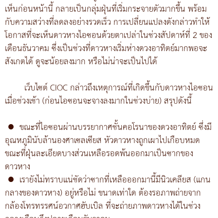
เห็นก่อนหน้านี้ กลายเป็นกลุ่มฝุ่นที่เริ่มกระจายตัวมากขึ้น พร้อม
กับความสว่างที่ลดลงอย่างรวดเร็ว การเปลี่ยนแปลงดังกล่าวทำให้
โอกาสที่จะเห็นดาวหางไอซอนด้วยตาเปล่าในช่วงสัปดาห์ที่ 2 ของ
เดือนธันวาคม ซึ่งเป็นช่วงที่ดาวหางเริ่มห่างดวงอาทิตย์มากพอจะ
สังเกตได้ ดูจะน้อยลงมาก หรือไม่น่าจะเป็นไปได้
เว็บไซต์ CIOC กล่าวถึงเหตุการณ์ที่เกิดขึ้นกับดาวหางไอซอน
เมื่อช่วงเช้า (ก่อนไอซอนจะจางลงมากในช่วงบ่าย) สรุปดังนี้
●
ขณะที่ไอซอนผ่านบรรยากาศชั้นคอโรนาของดวงอาทิตย์ ซึ่งมี
อุณหภูมินับล้านองศาเซลเซียส หัวดาวหางถูกเผาไปเกือบหมด
ขณะที่ฝุ่นละเอียดบางส่วนเหลือรอดพ้นออกมาเป็นซากของ
ดาวหาง
●
เรายังไม่ทราบแน่ชัดว่าซากที่เหลือออกมานี้มีนิวเคลียส (แกน
กลางของดาวหาง) อยู่หรือไม่ ขนาดเท่าใด ต้องรอภาพถ่ายจาก
กล้องโทรทรรศน์อวกาศฮับเบิล ที่จะถ่ายภาพดาวหางได้ในช่วง