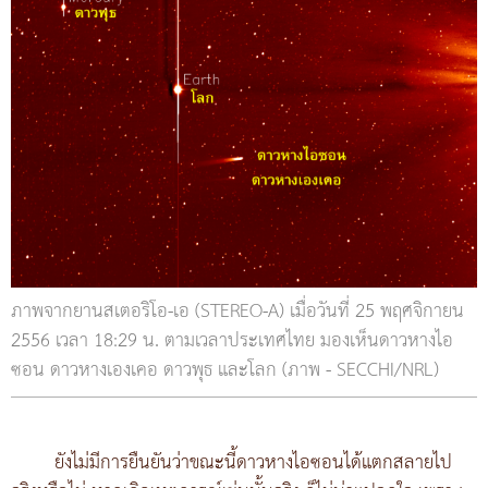
ภาพจากยานสเตอริโอ-เอ (STEREO-A) เมื่อวันที่ 25 พฤศจิกายน
2556 เวลา 18:29 น. ตามเวลาประเทศไทย มองเห็นดาวหางไอ
ซอน ดาวหางเองเคอ ดาวพุธ และโลก (ภาพ - SECCHI/NRL)
ยังไม่มีการยืนยันว่าขณะนี้ดาวหางไอซอนได้แตกสลายไป