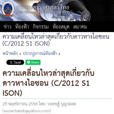
ข่าว
ท้องฟ้า
กิจกรรม
ห้องสมุด
สมาคม
ความเคลื่อนไหวล่าสุดเกี่ยวกับดาวหางไอซอน
(C/2012 S1 ISON)
หน้าหลัก
ปรากฏการณ์ท้องฟ้า
ความเคลื่อนไหวล่าสุดเกี่ยวกับ
ดาวหางไอซอน (C/2012 S1
ISON)
29 พฤศจิกายน 2556
โดย: วรเชษฐ์ บุญปลอด
(worachateb@yahoo.com)