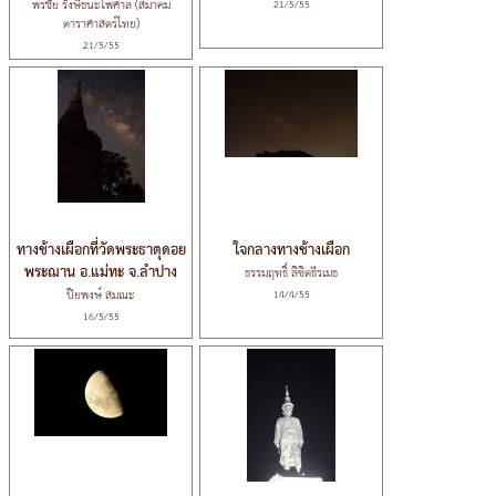
พรชัย รังษีธนะไพศาล (สมาคม
21/5/55
ดาราศาสตร์ไทย)
21/5/55
ทางช้างเผือกที่วัดพระธาตุดอย
ใจกลางทางช้างเผือก
พระฌาน อ.แม่ทะ จ.ลำปาง
ธรรมฤทธิ์ ลิขิตธีรเมธ
ปิยพงษ์ สมณะ
14/4/55
16/5/55