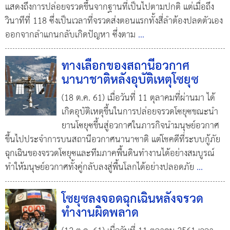
แสดงถึงการปล่อยจรวดขึ้นจากฐานที่เป็นไปตามปกติ แต่เมื่อถึง
วินาทีที่ 118 ซึ่งเป็นเวลาที่จรวดส่งตอนแรกทั้งสี่ลำต้องปลดตัวเอง
ออกจากลำแกนกลับเกิดปัญหา ซึ่งตาม
...
ทางเลือกของสถานีอวกาศ
นานาชาติหลังอุบัติเหตุโซยุซ
(18 ต.ค. 61) เมื่อวันที่ 11 ตุลาคมที่ผ่านมา ได้
เกิดอุบัติเหตุขึ้นในการปล่อยจรวดโซยุซขณะนำ
ยานโซยุซขึ้นสู่อวกาศในภารกิจนำมนุษย์อวกาศ
ขึ้นไปประจำการบนสถานีอวกาศนานาชาติ แต่โชคดีที่ระบบกู้ภัย
ฉุกเฉินของจรวดโซยุซและทีมภาคพื้นดินทำงานได้อย่างสมบูรณ์
ทำให้มนุษย์อวกาศทั้งคู่กลับลงสู่พื้นโลกได้อย่างปลอดภัย
...
โซยุซลงจอดฉุกเฉินหลังจรวด
ทำงานผิดพลาด