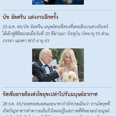
บัซ อัลดริน แต่งงานอีกครั้ง
23 ม.ค. 66/บัซ อัลดริน มนุษย์คนที่สองที่เคยเดินบนดวงจันทร์
ได้เข้าสู่พิธีสมรสเมื่อวันที่ 20 ที่ผ่านมา ปัจจุบัน บัซอายุ 93 ส่วน
ภรรยา แองคา ฟาร์ อายุ 63
รัสเซียอาจต้องส่งโซยุซเปล่าไปรับมนุษย์อวกาศ
28 ธ.ค. 65/รอสคอสมอสและนาซากำลังประเมินว่า ยานโซยุซที่
เกิดปัญหาสารทำความเย็นรั่วไหลอยู่ในสภาพที่ดีพอจะนำมนุษย์