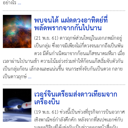
อย่างไร
...
พบจนได้ แฝดดวงอาทิตย์ที่
พลัดพรากจากกันไปนาน
(21 พ.ย. 61) ดาวฤกษ์ส่วนใหญ่ในเอกภพมักอยู่
เป็นกลุ่ม ซึ่งอาจมีเพียงไม่กี่ดวงจนมากถึงเป็นพัน
ดวง มีต้นกำเนิดมาจากก้อนแก๊สขนาดมหึมา เมื่อ
เวลาผ่านไปนานเข้า ความโน้มถ่วงร่วมทำให้ก้อนแก๊สเริ่มจับตัวกัน
เป็นกลุ่มก้อน เล็กลงและแน่นขึ้น จนกระทั่งจับกันเป็นดวง กลาย
เป็นดาวฤกษ์
...
เวอร์จินเตรียมส่งดาวเทียมจาก
เครื่องบิน
(19 พ.ย. 61) ช่วงนี้เป็นช่วงที่ธุรกิจการบินอวกาศ
เชิงพาณิชย์กำลังคึกคัก หลังจากที่สเปซเอกซ์กับ
บลูออริจินส์ได้แข่งกันเป็นข่าวออกหน้าสื่อกัน