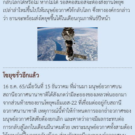
กลับโลกได้หรือไม่ หากไม่ได้ รอสคอสมอสจะต้องส่งยานโซยุซ
เปล่าลำใหม่ขึ้นไปให้มนุษย์อวกาศใช้กลับโลก ซึ่งทางองค์กรกล่าว
ว่า ยานจะพร้อมส่งโซยุซขึ้นได้ในเดือนกุมภาพันธ์ปีหน้า
โซยุซรั่วอีกแล้ว
16 ธ.ค. 65/เมื่อวันที่ 15 ธันวาคม ที่ผ่านมา มนุษย์อวกาศบน
สถานีอวกาศนานาชาติได้สังเกตว่ามีละอองของเหลวพ่นออกมา
จากส่วนท้ายของยานโซยุซเอ็มเอส-22 ที่เชื่อมต่ออยู่กับสถานี
อวกาศนานาชาติ เหตุการณ์นี้ทำให้กำหนดการออกย่ำอวกาศของ
มนุษย์อวกาศรัสเซียต้องยกเลิก และคาดว่าอาจมีผลกระทบต่อ
การกลับสู่โลกในเดือนมีนาคมด้วย เพราะมนุษย์อวกาศทั้งสามต้อง