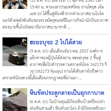
(12 ต.ค. 61) เมื่อวันที่ 11 ตุลาคม 2561 เวลา
15:40 น. ตามเวลาประเทศไทย ยานโซยุซ เอ็ม
เอส-10 ได้ขึ้นสู่ท้องฟ้าจากท่าอวกาศยานไบโค
นอร์ด้วยพลังขับดันของจรวดโซยุซเอฟจีในภารกิจนำนักบินอวกาศ
สองนายขึ้นไปยังสถานีอวกาศนานาชาติ
...
ฮะยะบุซะ 2 ไปได้สวย
(9 ต.ค. 61) เมื่อเดือนธันวาคม 2557 องค์การ
แจ็กซาของญี่ปุ่นได้ส่งยาน ฮะยะบุซะ 2 ขึ้นสู่
อวกาศเพื่อไปสำรวจดาวเคราะห์น้อย 162173 ริ
วงุ (162173 Ryugu) ยานได้เดินทางไปถึงดาว
เคราะห์น้อยดวงนี้เมื่อเดือนกรกฎาคมที่ผ่านมา
...
หินขัดประตูกลายเป็นอุกกาบาต
(6 ต.ค. 61) ในบ้านคุณมีก้อนหินบ้างหรือเปล่า
เช่นหินสามเส้า หินทับฝาโอ่ง ถ้ามีก็ลองหยิบมา