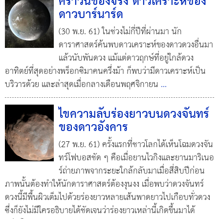
คราวนี้ของจริง ดาวเคราะห์ของ
ดาวบาร์นาร์ด
(30 พ.ย. 61) ในช่วงไม่กี่ปีที่ผ่านมา นัก
ดาราศาสตร์ค้นพบดาวเคราะห์ของดาวดวงอื่นมา
แล้วนับพันดวง แม้แต่ดาวฤกษ์ที่อยู่ใกล้ดวง
อาทิตย์ที่สุดอย่างพร็อกซิมาคนครึ่งม้า ก็พบว่ามีดาวเคราะห์เป็น
บริวารด้วย และล่าสุดเมื่อกลางเดือนพฤศจิกายน
...
ไขความลับร่องยาวบนดวงจันทร์
ของดาวอังคาร
(27 พ.ย. 61) ครั้งแรกที่ชาวโลกได้เห็นโฉมดวงจัน
ทร์โฟบอสชัด ๆ คือเมื่อยานไวกิงและยานมาริเนอ
ร์ถ่ายภาพจากระยะใกล้กลับมาเมื่อสี่สิบปีก่อน
ภาพนั้นต้องทำให้นักดาราศาสตร์ต้องงุนงง เมื่อพบว่าดวงจันทร์
ดวงนี้มีพื้นผิวเต็มไปด้วยร่องยาวหลายเส้นพาดยาวไปเกือบทั่วดวง
ซึ่งก็ยังไม่มีใครอธิบายได้ชัดเจนว่าร่องยาวเหล่านี้เกิดขึ้นมาได้