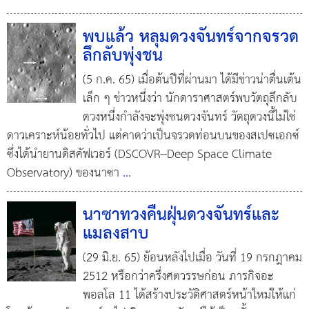
พบแล้ว หลุมดวงจันทร์จากจรวด
ลึกลับพุ่งชน
(5 ก.ค. 65) เมื่อต้นปีที่ผ่านมา ได้มีข่าวน่าตื่นเต้น
เล็ก ๆ ข่าวหนึ่งว่า นักดาราศาสตร์พบวัตถุลึกลับ
ดวงหนึ่งกำลังจะพุ่งชนดวงจันทร์ วัตถุดวงนี้ไม่ใช่
ดาวเคราะห์น้อยทั่วไป แต่คาดว่าเป็นจรวดท่อนบนของสเปซเอกซ์
ซึ่งได้นำยานดิสคัฟเวอร์ (DSCOVR--Deep Space Climate
Observatory) ของนาซา
...
นาซาทวงคืนฝุ่นดวงจันทร์และ
แมลงสาบ
(29 มิ.ย. 65) ย้อนหลังไปเมื่อ วันที่ 19 กรกฎาคม
2512 หรือกว่าครึ่งศตวรรษก่อน ภารกิจอะ
พอลโล 11 ได้สร้างประวัติศาสตร์หน้าใหม่ให้แก่