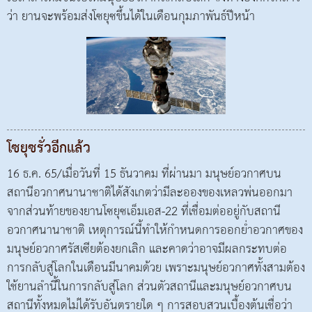
ว่า ยานจะพร้อมส่งโซยุซขึ้นได้ในเดือนกุมภาพันธ์ปีหน้า
โซยุซรั่วอีกแล้ว
16 ธ.ค. 65/เมื่อวันที่ 15 ธันวาคม ที่ผ่านมา มนุษย์อวกาศบน
สถานีอวกาศนานาชาติได้สังเกตว่ามีละอองของเหลวพ่นออกมา
จากส่วนท้ายของยานโซยุซเอ็มเอส-22 ที่เชื่อมต่ออยู่กับสถานี
อวกาศนานาชาติ เหตุการณ์นี้ทำให้กำหนดการออกย่ำอวกาศของ
มนุษย์อวกาศรัสเซียต้องยกเลิก และคาดว่าอาจมีผลกระทบต่อ
การกลับสู่โลกในเดือนมีนาคมด้วย เพราะมนุษย์อวกาศทั้งสามต้อง
ใช้ยานลำนี้ในการกลับสู่โลก ส่วนตัวสถานีและมนุษย์อวกาศบน
สถานีทั้งหมดไม่ได้รับอันตรายใด ๆ การสอบสวนเบื้องต้นเชื่อว่า