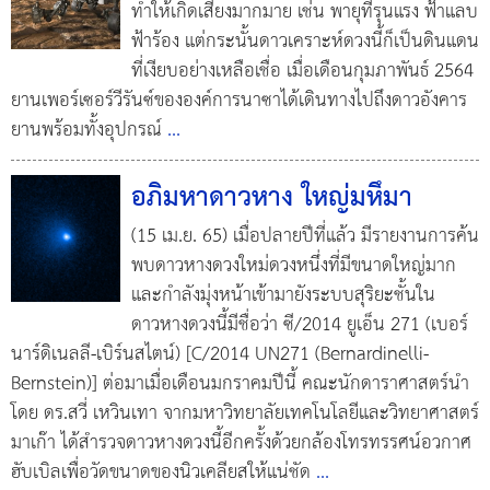
ทำให้เกิดเสียงมากมาย เช่น พายุที่รุนแรง ฟ้าแลบ
ฟ้าร้อง แต่กระนั้นดาวเคราะห์ดวงนี้ก็เป็นดินแดน
ที่เงียบอย่างเหลือเชื่อ เมื่อเดือนกุมภาพันธ์ 2564
ยานเพอร์เซอร์วีรันซ์ขององค์การนาซาได้เดินทางไปถึงดาวอังคาร
ยานพร้อมทั้งอุปกรณ์
...
อภิมหาดาวหาง ใหญ่มหึมา
(15 เม.ย. 65) เมื่อปลายปีที่แล้ว มีรายงานการค้น
พบดาวหางดวงใหม่ดวงหนึ่งที่มีขนาดใหญ่มาก
และกำลังมุ่งหน้าเข้ามายังระบบสุริยะชั้นใน
ดาวหางดวงนี้มีชื่อว่า ซี/2014 ยูเอ็น 271 (เบอร์
นาร์ดิเนลลี-เบิร์นสไตน์) [C/2014 UN271 (Bernardinelli-
Bernstein)] ต่อมาเมื่อเดือนมกราคมปีนี้ คณะนักดาราศาสตร์นำ
โดย ดร.สวี่ เหวินเทา จากมหาวิทยาลัยเทคโนโลยีและวิทยาศาสตร์
มาเก๊า ได้สำรวจดาวหางดวงนี้อีกครั้งด้วยกล้องโทรทรรศน์อวกาศ
ฮับเบิลเพื่อวัดขนาดของนิวเคลียสให้แน่ชัด
...