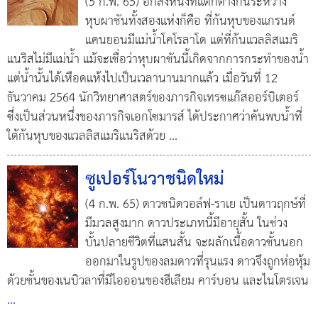
(5 ก.พ. 65) อีกสิ่งหนึ่งที่แตกต่างกันระหว่าง
หุบผาชันทั้งสองแห่งก็คือ ที่ก้นหุบของแกรนด์
แคนยอนมีแม่น้ำโคโรลาโด แต่ที่ก้นแวลลิสแมริ
แนริสไม่มีแม่น้ำ แม้จะเชื่อว่าหุบผาชันนี้เกิดจากการกระทำของน้ำ
แต่น้ำนั้นได้เหือดแห้งไปเป็นเวลานานมากแล้ว เมื่อวันที่ 12
ธันวาคม 2564 นักวิทยาศาสตร์ของภารกิจเทรซแก๊สออร์บิเตอร์
ซึ่งเป็นส่วนหนึ่งของภารกิจเอกโซมารส์ ได้ประกาศว่าค้นพบน้ำที่
ใต้ก้นหุบของแวลลิสแมริแนริสด้วย
...
ซูเปอร์โนวาชนิดใหม่
(4 ก.พ. 65) ดาวชนิดวอล์ฟ-ราเย เป็นดาวฤกษ์ที่
มีมวลสูงมาก ดาวประเภทนี้มีอายุสั้น ในช่วง
บั้นปลายชีวิตที่แสนสั้น จะผลักเนื้อดาวชั้นนอก
ออกมาในรูปของลมดาวที่รุนแรง ดาวจึงถูกห่อหุ้ม
ด้วยชั้นของเนบิวลาที่มีไอออนของฮีเลียม คาร์บอน และไนโตรเจน
...