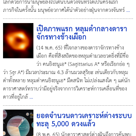
โลกด้วยการนำมนุษย์ลงไปเดินบนดวงจันทร์ได้เป็นครั้งแรก
ภารกิจในครั้งนั้น มนุษย์อวกาศได้นำตัวอย่างฝุ่นจากดวงจันทร์
...
เปิดภาพแรก หลุมดำกลางดารา
จักรทางช้างเผือก
(14 พ.ค. 65) ที่ใจกลางของดาราจักรทางช้าง
เผือก คือที่สิงสถิตของหลุมดำมวลยวดยิ่งที่มีชื่อ
ว่า คนยิงธนูเอ* (Sagittarius A* หรือเรียกย่อ ๆ
ว่า Sgr A*) มีมวลประมาณ 4.3 ล้านมวลสุริยะ เช่นเดียวกับหลุม
ดำทั้งหลาย หลุมดำคนยิงธนูเอ* มืดสนิท ไม่เปล่งแสงใด ๆ แต่นัก
ดาราศาสตร์ทราบว่ามีอยู่จริงจากการวิเคราะห์การเคลื่อนที่ของ
ดาวที่อยู่ใกล้
...
ยอดจำนวนดาวเคราะห์ต่างระบบ
ทะลุ 5,000 ดวงแล้ว
(8 พ.ค. 65) นักดาราศาสตร์ต่างฝันถึงการค้นพบ