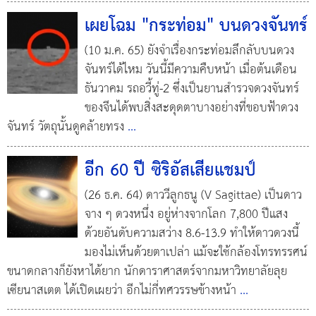
เผยโฉม "กระท่อม" บนดวงจันทร์
(10 ม.ค. 65) ยังจำเรื่องกระท่อมลึกลับบนดวง
จันทร์ได้ไหม วันนี้มีความคืบหน้า เมื่อต้นเดือน
ธันวาคม รถอวี้ทู่-2 ซึ่งเป็นยานสำรวจดวงจันทร์
ของจีนได้พบสิ่งสะดุดตาบางอย่างที่ขอบฟ้าดวง
จันทร์ วัตถุนั้นดูคล้ายทรง
...
อีก 60 ปี ซิริอัสเสียแชมป์
(26 ธ.ค. 64) ดาววีลูกธนู (V Sagittae) เป็นดาว
จาง ๆ ดวงหนึ่ง อยู่ห่างจากโลก 7,800 ปีแสง
ด้วยอันดับความสว่าง 8.6-13.9 ทำให้ดาวดวงนี้
มองไม่เห็นด้วยตาเปล่า แม้จะใช้กล้องโทรทรรศน์
ขนาดกลางก็ยังหาได้ยาก นักดาราศาสตร์จากมหาวิทยาลัยลุย
เซียนาสเตต ได้เปิดเผยว่า อีกไม่กี่ทศวรรษข้างหน้า
...