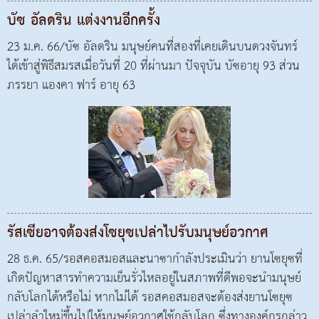
บัซ อัลดริน แต่งงานอีกครั้ง
23 ม.ค. 66/บัซ อัลดริน มนุษย์คนที่สองที่เคยเดินบนดวงจันทร์
ได้เข้าสู่พิธีสมรสเมื่อวันที่ 20 ที่ผ่านมา ปัจจุบัน บัซอายุ 93 ส่วน
ภรรยา แองคา ฟาร์ อายุ 63
รัสเซียอาจต้องส่งโซยุซเปล่าไปรับมนุษย์อวกาศ
28 ธ.ค. 65/รอสคอสมอสและนาซากำลังประเมินว่า ยานโซยุซที่
เกิดปัญหาสารทำความเย็นรั่วไหลอยู่ในสภาพที่ดีพอจะนำมนุษย์
กลับโลกได้หรือไม่ หากไม่ได้ รอสคอสมอสจะต้องส่งยานโซยุซ
เปล่าลำใหม่ขึ้นไปให้มนุษย์อวกาศใช้กลับโลก ซึ่งทางองค์กรกล่าว