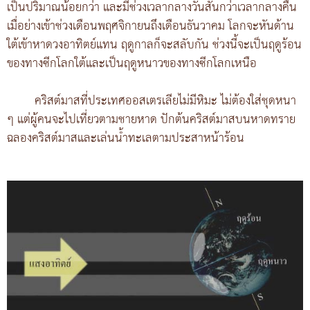
เป็นปริมาณน้อยกว่า และมีช่วงเวลากลางวันสั้นกว่าเวลากลางคืน
เมื่อย่างเข้าช่วงเดือนพฤศจิกายนถึงเดือนธันวาคม โลกจะหันด้าน
ใต้เข้าหาดวงอาทิตย์แทน ฤดูกาลก็จะสลับกัน ช่วงนี้จะเป็นฤดูร้อน
ของทางซีกโลกใต้และเป็นฤดูหนาวของทางซีกโลกเหนือ
คริสต์มาสที่ประเทศออสเตรเลียไม่มีหิมะ ไม่ต้องใส่ชุดหนา
ๆ แต่ผู้คนจะไปเที่ยวตามชายหาด ปักต้นคริสต์มาสบนหาดทราย
ฉลองคริสต์มาสและเล่นน้ำทะเลตามประสาหน้าร้อน