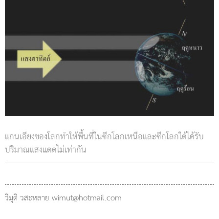
แกนเอียงของโลกทำให้พื้นที่ในซีกโลกเหนือและซีกโลกใต้ได้รับ
ปริมาณแสงแดดไม่เท่ากัน
วิมุติ วสะหลาย wimut@hotmail.com