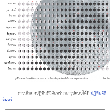
ดาวน์โหลดปฏิทินดิถีจันทร์นานารูปแบบได้ที่
ปฏิทินดิถี
จันทร์