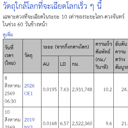
วัตถุใกล้โลกที่จะเฉียดโลกเร็ว ๆ นี้
เฉพาะดวงที่จะเฉียดในระยะ 10 เท่าของระยะโลก-ดวงจันทร์
ในช่วง 60 วันข้างหน้า
ดูเพิ่ม
ความเร็ว
อันดับ
ระยะ (จากกึ่งกลางโลก)
วันที่
สัมพัทธ์
ความ
เวลา
วัตถุ
(กม./
สว่าง
(ไทย)
AU
LD
กม.
วินาที)
สัมบูร
8
สิงหาคม
2026
0.0195
7.63
2,931,748
10.2
24
2569
OE1
06:30
10
สิงหาคม
2019
0.0168
6.57
2,522,360
9.6
21
2569
NY2