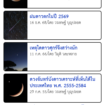
ฝนดาวตกในปี 2569
16 ธ.ค. 68/โดย วรเชษฐ์ บุญปลอด
เหตุใดดาวศุกร์จึงสว่างนัก
11 ก.ค. 66/โดย วิมุติ วสะหลาย
ดวงจันทร์บังดาวเคราะห์ที่เห็นได้ใน
ประเทศไทย พ.ศ. 2555-2584
29 ก.ค. 55/โดย วรเชษฐ์ บุญปลอด